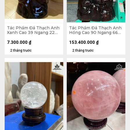
Tác Phẩm Đá Thạch Anh
Tác Phẩm Đá Thạch Anh
Xanh Cao 39 Ngang 22
Hồng Cao 90 Ngang 66
(cm) - Cả Đế Cao 56 -
Sâu 39 (cm) - Cả Đế Cao
19,5kg
142 - 293kg
7.300.000
₫
153.400.000
₫
2 tháng trước
2 tháng trước