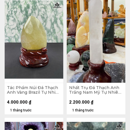
Tác Phẩm Núi Đá Thạch
Nhất Trụ Đá Thạch Anh
Anh Vàng Brazil Tự Nhiên
Trắng Nam Mỹ Tự Nhiên
- Núi 20,5x15,5x11 (cm) -
2kg - KT 26 x 6,5 x 5,2
Riêng Đế 5,55kg -
(cm) - Lên Đế 41,5 x 15,8 x
4.000.000
₫
2.200.000
₫
28,6x19,5x15 (cm)
15 (cm)
1 tháng trước
1 tháng trước