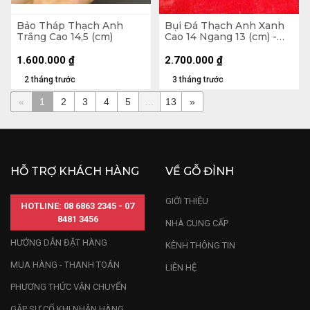
Bảo Tháp Thạch Anh
Bụi Đá Thạch Anh Xanh
Trắng Cao 14,5 (cm)
Cao 14 Ngang 13 (cm) -
1,3kg
1.600.000
₫
2.700.000
₫
2 tháng trước
3 tháng trước
«
1
2
3
4
5
...
13
»
HỖ TRỢ KHÁCH HÀNG
VỀ GỖ ĐỈNH
GIỚI THIỆU
HOTLINE: 08 6863 2345 - 07
8481 3456
NHÀ CUNG CẤP
HƯỚNG DẪN ĐẶT HÀNG
KÊNH THÔNG TIN
MUA HÀNG - THANH TOÁN
LIÊN HỆ
PHƯƠNG THỨC VẬN CHUYỂN
GẶP SỰ CỐ KHI NHẬN HÀNG