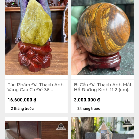
Tác Phẩm Đá Thạch Anh
Bi Cầu Đá Thạch Anh Mắt
Vàng Cao Cả Đế 36
Hổ Đường Kính 11,2 (cm) -
Ngang 18 Sâu 12 (cm) -
2,27kg
Cao Riêng Đá 25 (cm) -
16.600.000
₫
3.000.000
₫
6,8kg
2 tháng trước
2 tháng trước