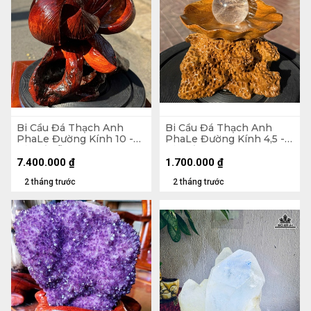
Bi Cầu Đá Thạch Anh
Bi Cầu Đá Thạch Anh
PhaLe Đường Kính 10 -
PhaLe Đường Kính 4,5 -
Cả Đế Gỗ Hương 27
Cả Đế 17 Ngang 11,4 (cm)
Ngang 30 (cm) - 1,48kg
7.400.000
₫
1.700.000
₫
2 tháng trước
2 tháng trước