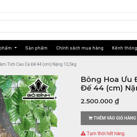
 phẩm
 phẩm
Sản phẩm
Sản phẩm
Chính sách mua hàng
Chính sách mua hàng
Kênh thông
Kênh thông
ầm Tích Cao Cả Đế 44 (cm) Nặng 12,5kg
Bông Hoa Ưu 
Đế 44 (cm) Nặ
2.500.000
₫
THÊM VÀO GIỎ HÀNG
Tạm thời hết hàng