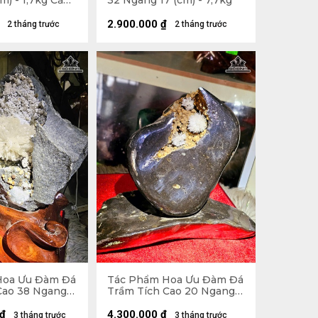
m) - 1,7kg Cả
32 Ngang 17 (cm) - 7,7kg
2.900.000
₫
2 tháng trước
2 tháng trước
Hoa Ưu Đàm Đá
Tác Phẩm Hoa Ưu Đàm Đá
Cao 38 Ngang
Trầm Tích Cao 20 Ngang
,7kg
25 (cm) - 4,2kg
₫
4.300.000
₫
3 tháng trước
3 tháng trước