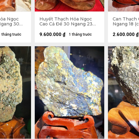
Hỏa Ngọc
Huyết Thạch Hỏa Ngọc
Can Thạch G
Ngang 30
Cao Cả Đế 30 Ngang 23
Ngang 18 (c
 Riêng Đá
(cm) - 7,5kg - Riêng Đá
6,4kg
9.600.000
₫
2.600.000
₫
1 tháng trước
1 tháng trước