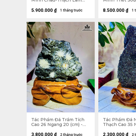
Minh Châu-Thạch Lam
Minh Triết Sod
Minh Triết Sodalite Tự
Nhiên 6kg
Nhiên - Tượng đá 3,35kg
5.900.000
₫
8.500.000
₫
1 tháng trước
1 
35,5x17x9 (cm ) - Riêng Đế
đế 4,75kg 21,5x35x12 (cm)
Tác Phẩm Đá Trầm Tích
Tác Phẩm Đá 
Cao 26 Ngang 20 (cm) -
Thạch Cao 35 
6kg
(cm) - 3,7kg
3.800.000
₫
2.300.000
₫
2 tháng trước
2 