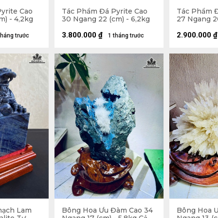
yrite Cao
Tác Phẩm Đá Pyrite Cao
Tác Phẩm Đ
m) - 4,2kg
30 Ngang 22 (cm) - 6,2kg
27 Ngang 20
3.800.000
₫
2.900.000
₫
tháng trước
1 tháng trước
hạch Lam
Bông Hoa Ưu Đàm Cao 34
Bông Hoa Ư