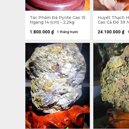
Tác Phẩm Đá Pyrite Cao 15
Huyết Thạch 
Ngang 14 (cm) - 2,2kg
Cao Cả Đế 39 
(cm) - 20,5kg -
17,5kg
1.800.000
₫
24.100.000
₫
1 tháng trước