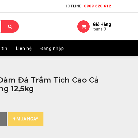
HOTLINE:
HOTLINE:
0909 620 612
0909 620 612
Giỏ Hàng
Giỏ Hàng
0
0
Items
Items
 tin
 tin
Liên hệ
Liên hệ
Đăng nhập
Đăng nhập
Đàm Đá Trầm Tích Cao Cả
ng 12,5kg
MUA NGAY