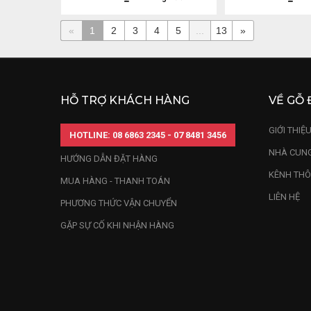
«
1
2
3
4
5
...
13
»
HỖ TRỢ KHÁCH HÀNG
VỀ GỖ 
GIỚI THIỆ
HOTLINE: 08 6863 2345 - 07 8481 3456
NHÀ CUNG
HƯỚNG DẪN ĐẶT HÀNG
KÊNH THÔ
MUA HÀNG - THANH TOÁN
LIÊN HỆ
PHƯƠNG THỨC VẬN CHUYỂN
GẶP SỰ CỐ KHI NHẬN HÀNG