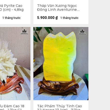
á Pyrite Cao
Tháp Văn Xương Ngọc
 (cm) - 4,8kg
Đông Linh Aventurine
9Tầng 2,57kg - Cao 28,8 x
Ngang 10,3 x Dày 9 (cm)
5.900.000
₫
1 tháng trước
1 tháng trước
u Đàm Cao 18
Tác Phẩm Thủy Tinh Cao