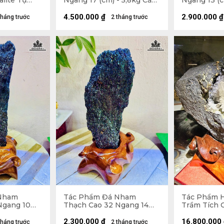
alite Tự
Ngang 17 (cm) - 5,8kg Cả
Ngang 13 (c
Đế
Đế
4.500.000
₫
2.900.000
₫
tháng trước
2 tháng trước
Nham
Tác Phẩm Đá Nham
Tác Phẩm 
Ngang 10
Thạch Cao 32 Ngang 14
Trầm Tích 
(cm) - 3,5kg
34 (cm) - 12
2.300.000
₫
16.800.000
tháng trước
2 tháng trước