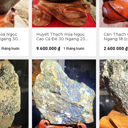
Hỏa Ngọc
Huyết Thạch Hỏa Ngọc
Can Thạch G
Ngang 30
Cao Cả Đế 30 Ngang 23
Ngang 18 (c
 Riêng Đá
(cm) - 7,5kg - Riêng Đá
6,4kg
9.600.000
₫
2.600.000
₫
1 tháng trước
1 tháng trước