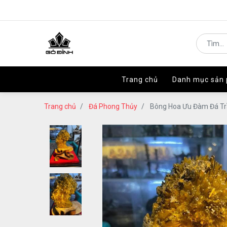
Trang chủ
Trang chủ
Danh mục sản
Danh mục sản
Trang chủ
Đá Phong Thủy
Bông Hoa Ưu Đàm Đá Tr