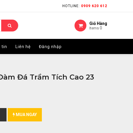
HOTLINE:
HOTLINE:
0909 620 612
0909 620 612
Giỏ Hàng
Giỏ Hàng
0
0
Items
Items
 tin
 tin
Liên hệ
Liên hệ
Đăng nhập
Đăng nhập
Đàm Đá Trầm Tích Cao 23
MUA NGAY