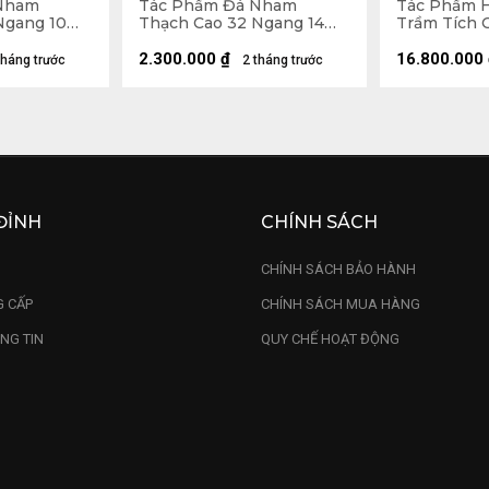
Nham
Tác Phẩm Đá Nham
Tác Phẩm 
Ngang 10
Thạch Cao 32 Ngang 14
Trầm Tích 
(cm) - 3,5kg
34 (cm) - 12
2.300.000
₫
16.800.000
tháng trước
2 tháng trước
ĐỈNH
CHÍNH SÁCH
U
CHÍNH SÁCH BẢO HÀNH
 CẤP
CHÍNH SÁCH MUA HÀNG
NG TIN
QUY CHẾ HOẠT ĐỘNG