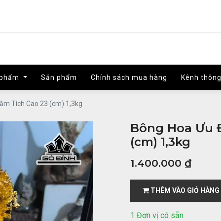
 phẩm
 phẩm
Sản phẩm
Sản phẩm
Chính sách mua hàng
Chính sách mua hàng
Kênh thông
Kênh thông
ầm Tích Cao 23 (cm) 1,3kg
Bông Hoa Ưu 
(cm) 1,3kg
1.400.000
₫
THÊM VÀO GIỎ HÀNG
1 Đơn vị có sẵn