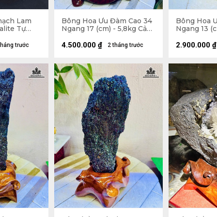
hạch Lam
Bông Hoa Ưu Đàm Cao 34
Bông Hoa Ư
alite Tự
Ngang 17 (cm) - 5,8kg Cả
Ngang 13 (c
Đế
Đế
4.500.000
₫
2.900.000
₫
tháng trước
2 tháng trước