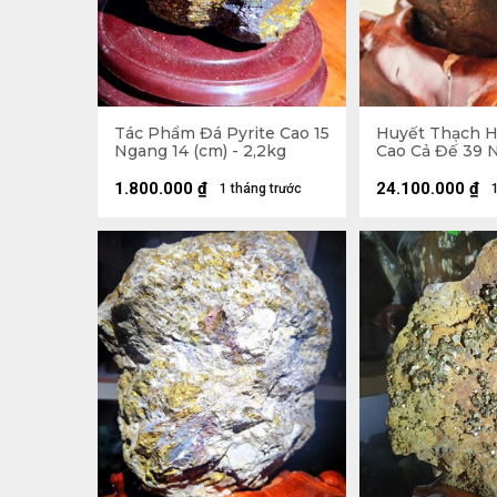
Tác Phẩm Đá Pyrite Cao 15
Huyết Thạch 
Ngang 14 (cm) - 2,2kg
Cao Cả Đế 39 
(cm) - 20,5kg -
17,5kg
1.800.000
₫
24.100.000
₫
1 tháng trước