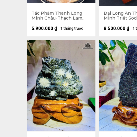
Tác Phẩm Thanh Long
Đại Long Ấn T
Minh Châu-Thạch Lam
Minh Triết Sod
Minh Triết Sodalite Tự
Nhiên 6kg
Nhiên - Tượng đá 3,35kg
5.900.000
₫
8.500.000
₫
1 tháng trước
1 
35,5x17x9 (cm ) - Riêng Đế
đế 4,75kg 21,5x35x12 (cm)