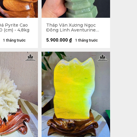
á Pyrite Cao
Tháp Văn Xương Ngọc
 (cm) - 4,8kg
Đông Linh Aventurine
9Tầng 2,57kg - Cao 28,8 x
Ngang 10,3 x Dày 9 (cm)
5.900.000
₫
1 tháng trước
1 tháng trước