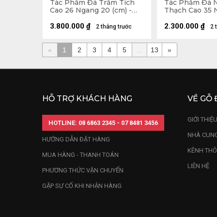
Tác Phẩm Đá Trầm Tích
Tác Phẩm Đá 
Cao 26 Ngang 20 (cm) -
Thạch Cao 35 
6kg
(cm) - 3,7kg
3.800.000
₫
2.300.000
₫
2 tháng trước
2 
«
1
2
3
4
5
...
13
»
HỖ TRỢ KHÁCH HÀNG
VỀ GỖ 
GIỚI THIỆ
HOTLINE: 08 6863 2345 - 07 8481 3456
NHÀ CUNG
HƯỚNG DẪN ĐẶT HÀNG
KÊNH THÔ
MUA HÀNG - THANH TOÁN
LIÊN HỆ
PHƯƠNG THỨC VẬN CHUYỂN
GẶP SỰ CỐ KHI NHẬN HÀNG