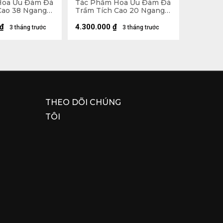
Hoa Ưu Đàm Đá
Tác Phẩm Hoa Ưu Đàm Đá
Cao 38 Ngang
Trầm Tích Cao 20 Ngang
,7kg
25 (cm) - 4,2kg
₫
4.300.000
₫
3 tháng trước
3 tháng trước
THEO DÕI CHÚNG
TÔI