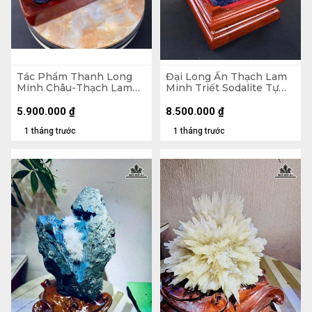
Tác Phẩm Thanh Long
Đại Long Ấn Thạch Lam
Minh Châu-Thạch Lam
Minh Triết Sodalite Tự
Minh Triết Sodalite Tự
Nhiên 6kg
Nhiên - Tượng đá 3,35kg
5.900.000
₫
8.500.000
₫
35,5x17x9 (cm ) - Riêng
1 tháng trước
1 tháng trước
Đế đế 4,75kg 21,5x35x12
(cm)