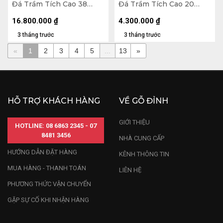
Đá Trầm Tích Cao 38
Đá Trầm Tích Cao 20
Ngang 34 (cm) - 12,7kg
Ngang 25 (cm) - 4,2kg
16.800.000
₫
4.300.000
₫
3 tháng trước
3 tháng trước
«
1
2
3
4
5
...
13
»
HỖ TRỢ KHÁCH HÀNG
VỀ GỖ ĐỈNH
GIỚI THIỆU
HOTLINE: 08 6863 2345 - 07
8481 3456
NHÀ CUNG CẤP
HƯỚNG DẪN ĐẶT HÀNG
KÊNH THÔNG TIN
MUA HÀNG - THANH TOÁN
LIÊN HỆ
PHƯƠNG THỨC VẬN CHUYỂN
GẶP SỰ CỐ KHI NHẬN HÀNG