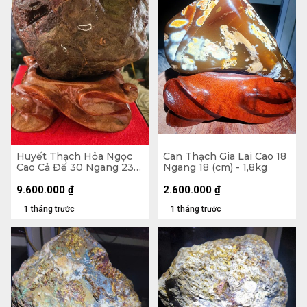
Huyết Thạch Hỏa Ngọc
Can Thạch Gia Lai Cao 18
Cao Cả Đế 30 Ngang 23
Ngang 18 (cm) - 1,8kg
(cm) - 7,5kg - Riêng Đá
6,4kg
9.600.000
₫
2.600.000
₫
1 tháng trước
1 tháng trước