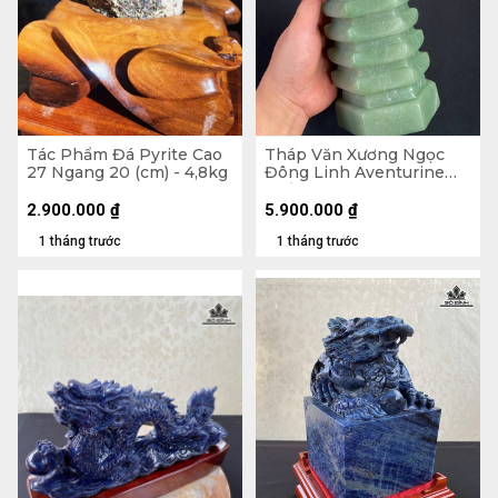
Tác Phẩm Đá Pyrite Cao
Tháp Văn Xương Ngọc
27 Ngang 20 (cm) - 4,8kg
Đông Linh Aventurine
9Tầng 2,57kg - Cao 28,8 x
Ngang 10,3 x Dày 9 (cm)
2.900.000
₫
5.900.000
₫
1 tháng trước
1 tháng trước