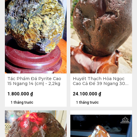
Tác Phẩm Đá Pyrite Cao
Huyết Thạch Hỏa Ngọc
15 Ngang 14 (cm) - 2,2kg
Cao Cả Đế 39 Ngang 30
(cm) - 20,5kg - Riêng Đá
17,5kg
1.800.000
₫
24.100.000
₫
1 tháng trước
1 tháng trước