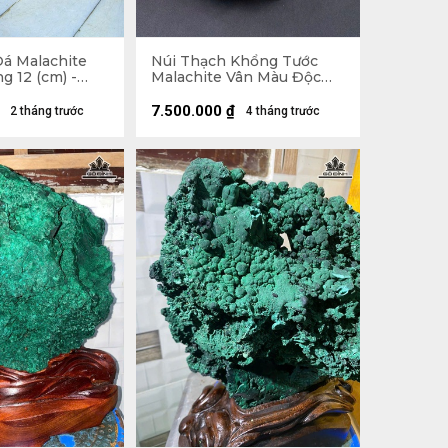
á Malachite
Núi Thạch Khổng Tước
g 12 (cm) -
Malachite Vân Màu Độc
Đáo 2,45kg - Núi
18x14,5x7cm - Lên đế
7.500.000
₫
2 tháng trước
4 tháng trước
21,8cm