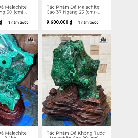
á Malachite
Tác Phẩm Đá Malachite
g 30 (cm) -
Cao 37 Ngang 25 (cm) -
8kg
₫
9.600.000
₫
1 năm trước
1 năm trước
á Malachite
Tác Phẩm Đá Khổng Tước