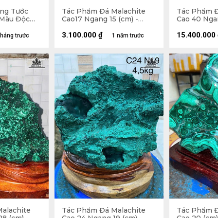
ng Tước
Tác Phẩm Đá Malachite
Tác Phẩm Đ
 Màu Độc
Cao17 Ngang 15 (cm) -
Cao 40 Ngan
úi
2,2kg
16,8kg
ên Đế
3.100.000
₫
15.400.000
tháng trước
1 năm trước
alachite
Tác Phẩm Đá Malachite
Tác Phẩm Đ