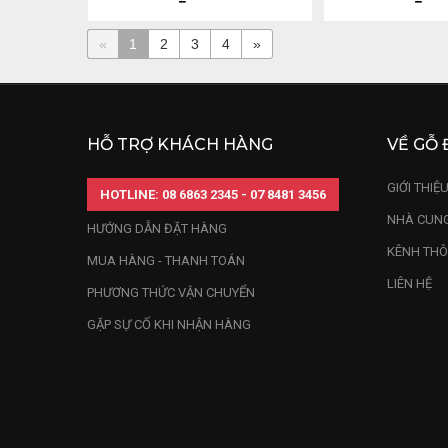
«
1
2
3
4
»
HỖ TRỢ KHÁCH HÀNG
VỀ GỖ 
GIỚI THIỆ
HOTLINE: 08 6863 2345 - 07 8481 3456
NHÀ CUNG
HƯỚNG DẪN ĐẶT HÀNG
KÊNH THÔ
MUA HÀNG - THANH TOÁN
LIÊN HỆ
PHƯƠNG THỨC VẬN CHUYỂN
GẶP SỰ CỐ KHI NHẬN HÀNG