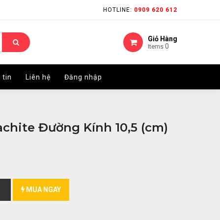
HOTLINE:
HOTLINE:
0909 620 612
0909 620 612
Giỏ Hàng
Giỏ Hàng
0
0
Items
Items
 tin
 tin
Liên hệ
Liên hệ
Đăng nhập
Đăng nhập
achite Đường Kính 10,5 (cm)
MUA NGAY