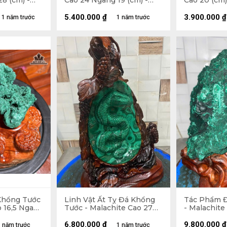
8 (cm) -
Cao 24 Ngang 19 (cm) -
Cao 20 (cm)
4,5kg
5.400.000
₫
3.900.000
₫
1 năm trước
1 năm trước
Khổng Tước
Linh Vật Ất Tỵ Đá Khổng
Tác Phẩm 
o 16,5 Ngang
Tước - Malachite Cao 27
- Malachite
(cm) - 1375gr
7,4kg
6.800.000
₫
9.800.000
₫
 năm trước
1 năm trước