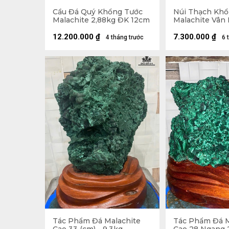
Cầu Đá Quý Khổng Tước
Núi Thạch Khổ
Malachite 2,88kg ĐK 12cm
Malachite Vân
Đáo 2,45kg - N
18x14,5x7cm. L
12.200.000
₫
7.300.000
₫
4 tháng trước
6 
21,8cm
Tác Phẩm Đá Malachite
Tác Phẩm Đá M