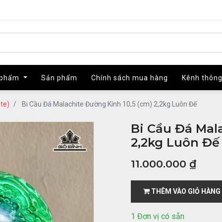
 phẩm
 phẩm
Sản phẩm
Sản phẩm
Chính sách mua hàng
Chính sách mua hàng
Kênh thông
Kênh thông
te)
Bi Cầu Đá Malachite Đường Kính 10,5 (cm) 2,2kg Luôn Đế
Bi Cầu Đá Mal
2,2kg Luôn Đế
11.000.000
₫
THÊM VÀO GIỎ HÀNG
1 Đơn vị có sẵn