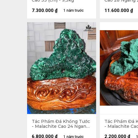
Cao 33 (cm) - 9,3kg
Cao 28 Ngang 2
15,2kg
7.300.000
₫
11.600.000
₫
1 năm trước
Tác Phẩm Đá Khổng Tước
Tác Phẩm Đá 
- Malachite Cao 24 Ngang
- Malachite Ca
24 (cm) - 6,4kg
17 (cm) - 1,6kg
6.800.000
₫
2.200.000
₫
1 năm trước
1