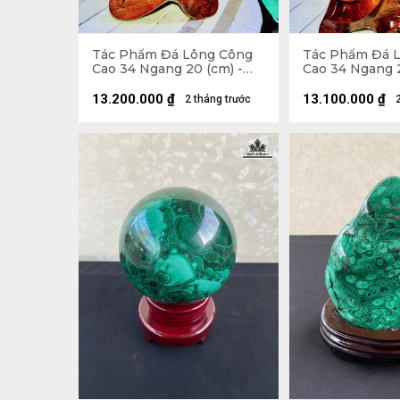
Tác Phẩm Đá Lông Công
Tác Phẩm Đá 
Cao 34 Ngang 20 (cm) -
Cao 34 Ngang 2
6,5kg Cả Đế
6,5kg Cả Đế
13.200.000
₫
13.100.000
₫
2 tháng trước