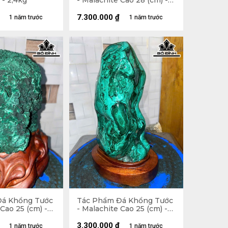
 - 2,4kg
- Malachite Cao 28 (cm) -
5,6kg
7.300.000
₫
1 năm trước
1 năm trước
Đá Khổng Tước
Tác Phẩm Đá Khổng Tước
 Cao 25 (cm) -
- Malachite Cao 25 (cm) -
3,3kg
3.300.000
₫
1 năm trước
1 năm trước