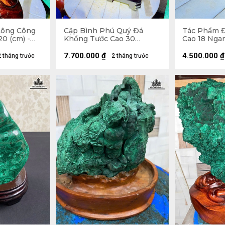
Lông Công
Cặp Bình Phú Quý Đá
Tác Phẩm Đ
0 (cm) -
Khổng Tước Cao 30
Cao 18 Ngan
Đường Kính 15 (cm) - 7,5kg
1,5kg
7.700.000
₫
4.500.000
₫
2 tháng trước
2 tháng trước