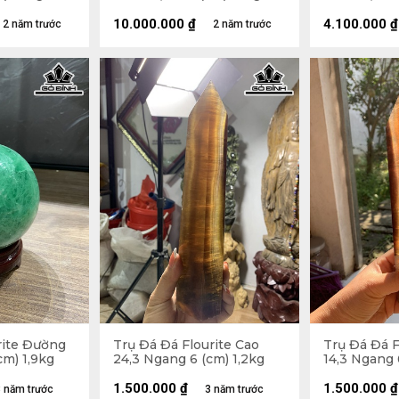
10.000.000
₫
4.100.000
₫
2 năm trước
2 năm trước
rite Đường
Trụ Đá Đá Flourite Cao
Trụ Đá Đá F
cm) 1,9kg
24,3 Ngang 6 (cm) 1,2kg
14,3 Ngang 
1.500.000
₫
1.500.000
₫
 năm trước
3 năm trước