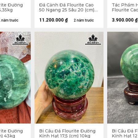
rite Đường
Đá Cảnh Đá Flourite Cao
Tác Phẩm H
5,35kg
50 Ngang 25 Sâu 20 (cm)
Flourite Ca
28kg
Sâu 11,5 (m
11.200.000
₫
3.900.000
₫
 năm trước
2 năm trước
rite Đường
Bi Cầu Đá Flourite Đường
Bi Cầu Đá F
m) 43kg
Kính Hạt 17,5 (cm) 10kg
Kính Hạt 12