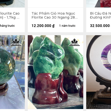
lourite Cao
Tác Phẩm Giỏ Hoa Ngọc
Bi Cầu Đá N
) - 1,7kg Cả
Florite Cao 30 Ngang 28
Đường Kính
Sâu 6 (cm) - Cao Cả Đế 38
33,8kg
(cm)
12.200.000
₫
32.500.000
tháng trước
1 năm trước