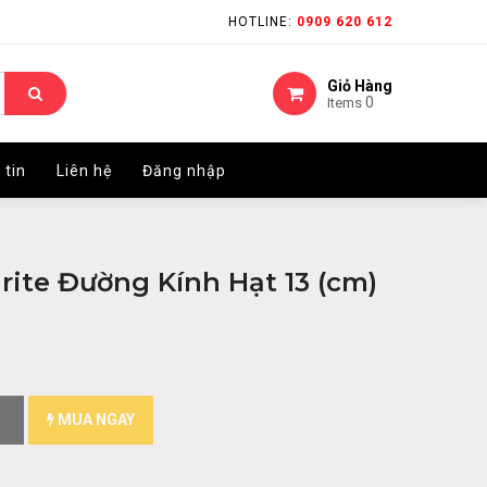
HOTLINE:
HOTLINE:
0909 620 612
0909 620 612
Giỏ Hàng
Giỏ Hàng
0
0
Items
Items
 tin
 tin
Liên hệ
Liên hệ
Đăng nhập
Đăng nhập
rite Đường Kính Hạt 13 (cm)
MUA NGAY