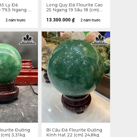
ồ Ly Đá
Long Quy Đá Flourite Cao
o 79,5 Ngang 78
25 Ngang 19 Sâu 18 (cm)
m) 110g
8,1kg
13.300.000
₫
2 năm trước
2 năm trước
lourite Đường
Bi Cầu Đá Flourite Đường
 (cm) 3,31kg
Kính Hạt 22 (cm) 24,8kg