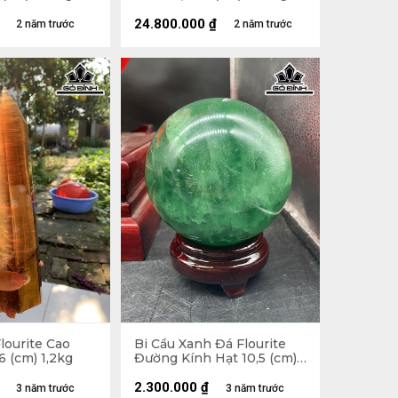
24.800.000
₫
2 năm trước
2 năm trước
lourite Cao
Bi Cầu Xanh Đá Flourite
6 (cm) 1,2kg
Đường Kính Hạt 10,5 (cm)
1,95kg
2.300.000
₫
3 năm trước
3 năm trước