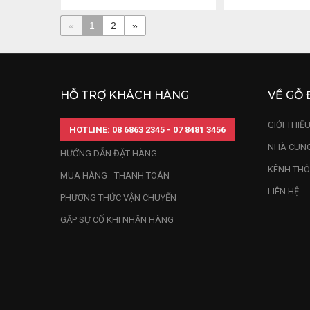
«
1
2
»
HỖ TRỢ KHÁCH HÀNG
VỀ GỖ 
GIỚI THIỆ
HOTLINE: 08 6863 2345 - 07 8481 3456
NHÀ CUNG
HƯỚNG DẪN ĐẶT HÀNG
KÊNH THÔ
MUA HÀNG - THANH TOÁN
LIÊN HỆ
PHƯƠNG THỨC VẬN CHUYỂN
GẶP SỰ CỐ KHI NHẬN HÀNG