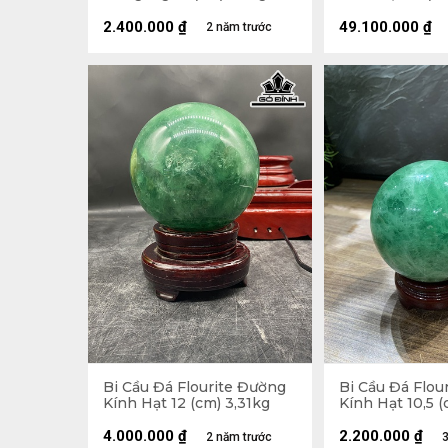
2.400.000
₫
49.100.000
₫
2 năm trước
Bi Cầu Đá Flourite Đường
Bi Cầu Đá Flou
Kính Hạt 12 (cm) 3,31kg
Kính Hạt 10,5 (
4.000.000
₫
2.200.000
₫
2 năm trước
3