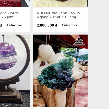
gọc Florite
Núi Flourite Xanh Cao 27
 26 (cm)
Ngang 20 Sâu 9,8 (cm) -
Lên Đế 37 (cm) - 6,88kg
₫
2.800.000
₫
1 năm trước
1 năm trước