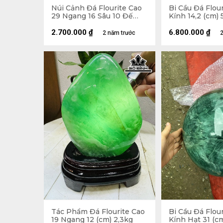
Núi Cảnh Đá Flourite Cao
Bi Cầu Đá Flou
29 Ngang 16 Sâu 10 Đế
Kính 14,2 (cm) 
Cao 7 (cm) 6,35kg
2.700.000
₫
6.800.000
₫
2 năm trước
2
Tác Phẩm Đá Flourite Cao
Bi Cầu Đá Flou
19 Ngang 12 (cm) 2,3kg
Kính Hạt 31 (c