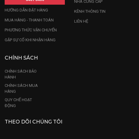
NHÀ CUNG CẤP
HƯỚNG DẪN ĐẶT HÀNG
KÊNH THÔNG TIN
MUA HÀNG - THANH TOÁN
LIÊN HỆ
PHƯƠNG THỨC VẬN CHUYỂN
GẶP SỰ CỐ KHI NHẬN HÀNG
CHÍNH SÁCH
CHÍNH SÁCH BẢO
HÀNH
CHÍNH SÁCH MUA
HÀNG
QUY CHẾ HOẠT
ĐỘNG
THEO DÕI CHÚNG TÔI