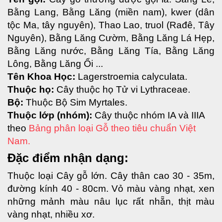
Bằng Lang, Bằng Lăng (miền nam), kwer (dân 
tộc Ma, tây nguyên), Thao Lao, truol (Rađê, Tây 
Nguyên), Bằng Lăng Cườm, Bằng Lăng Lá Hẹp, 
Bằng Lăng nước, Bằng Lăng Tía, Bằng Lăng 
Lông, Bằng Lăng Ổi ... 
Tên Khoa Học: 
Lagerstroemia calyculata.
Thuộc họ: 
Cây thuộc họ Tử 
vi Lythraceae
.
Bộ:
 Thuộc Bộ 
Sim Myrtales
.
Thuộc lớp (nhóm): 
Cây thuộc nhóm IA và IIIA 
theo
 Bảng phân loại Gỗ theo tiêu chuẩn Việt 
Nam.
Đặc điểm nhận dạng:
Thuộc loại Cây gỗ lớn. 
Cây thân cao 30 - 35m, 
đường kính 40 - 80cm. Vỏ màu vàng nhạt, xen 
những mảnh màu nâu lục rất nhẵn, thịt màu 
vàng nhạt, nhiều xơ. 