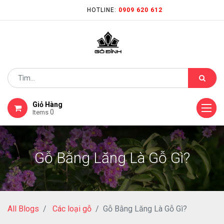
HOTLINE:
0909 620 612
Giỏ Hàng
0
Items
Gỗ Bằng Lăng Là Gỗ Gì?
All Blogs
Các loại gỗ
Gỗ Bằng Lăng Là Gỗ Gì?