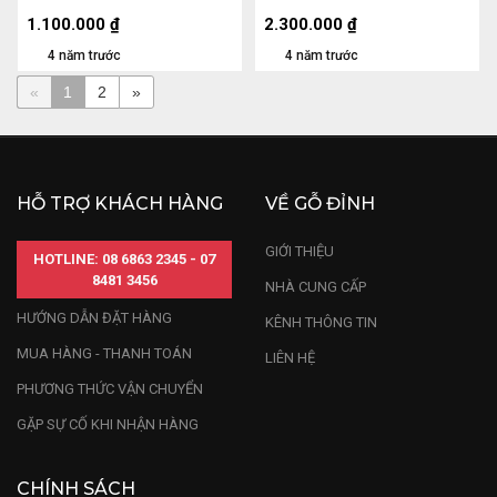
18 li
1.100.000
₫
2.300.000
₫
4 năm trước
4 năm trước
«
1
2
»
HỖ TRỢ KHÁCH HÀNG
VỀ GỖ ĐỈNH
GIỚI THIỆU
HOTLINE: 08 6863 2345 - 07
8481 3456
NHÀ CUNG CẤP
HƯỚNG DẪN ĐẶT HÀNG
KÊNH THÔNG TIN
MUA HÀNG - THANH TOÁN
LIÊN HỆ
PHƯƠNG THỨC VẬN CHUYỂN
GẶP SỰ CỐ KHI NHẬN HÀNG
CHÍNH SÁCH