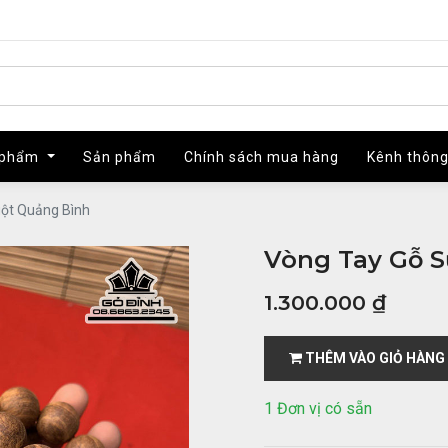
 phẩm
 phẩm
Sản phẩm
Sản phẩm
Chính sách mua hàng
Chính sách mua hàng
Kênh thông
Kênh thông
ột Quảng Bình
Vòng Tay Gỗ 
1.300.000
₫
THÊM VÀO GIỎ HÀNG
1 Đơn vị có sẵn