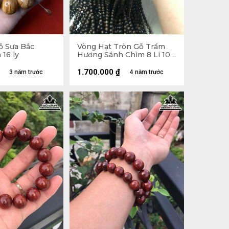
ỗ Sưa Bắc
Vòng Hạt Tròn Gỗ Trầm
16 ly
Hương Sánh Chìm 8 Li 108
Hạt
1.700.000
₫
3 năm trước
4 năm trước