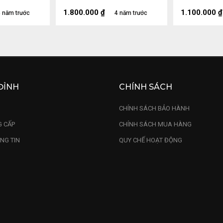
1.800.000
₫
1.100.000
₫
 năm trước
4 năm trước
ĐỈNH
CHÍNH SÁCH
U
CHÍNH SÁCH BẢO HÀNH
 CẤP
CHÍNH SÁCH MUA HÀNG
NG TIN
QUY CHẾ HOẠT ĐỘNG