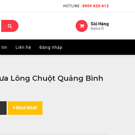
HOTLINE:
HOTLINE:
0909 620 612
0909 620 612
Giỏ Hàng
Giỏ Hàng
0
0
Items
Items
 tin
 tin
Liên hệ
Liên hệ
Đăng nhập
Đăng nhập
Sưa Lông Chuột Quảng Bình
MUA NGAY