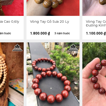
a Cao 0,6ly
Vòng Tay Gỗ Sưa 20 Ly
Vòng Tay G
Đường Kính 
1.800.000
₫
1.100.000
₫
ăm trước
3 năm trước