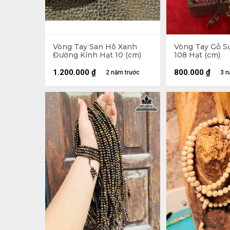
Vòng Tay San Hô Xanh
Vòng Tay Gỗ Sư
Đường Kính Hạt 10 (cm)
108 Hạt (cm)
1.200.000
₫
800.000
₫
2 năm trước
3 n