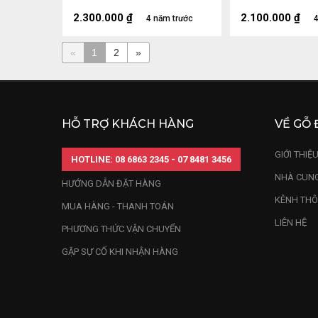
2.300.000
₫
2.100.000
₫
4 năm trước
4
«
1
2
»
HỖ TRỢ KHÁCH HÀNG
VỀ GỖ 
GIỚI THIỆ
HOTLINE: 08 6863 2345 - 07 8481 3456
NHÀ CUNG
HƯỚNG DẪN ĐẶT HÀNG
KÊNH THÔ
MUA HÀNG - THANH TOÁN
LIÊN HỆ
PHƯƠNG THỨC VẬN CHUYỂN
GẶP SỰ CỐ KHI NHẬN HÀNG