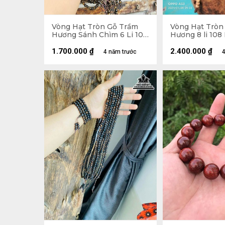
Vòng Hạt Tròn Gỗ Trầm
Vòng Hạt Tròn
Hương Sánh Chìm 6 Li 108
Hương 8 li 108
Hạt
1.700.000
₫
2.400.000
₫
4 năm trước
4