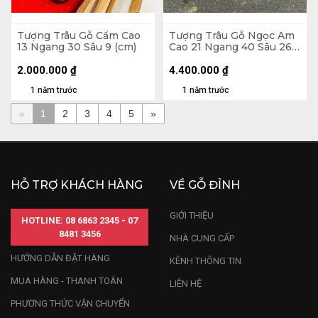
Tượng Trâu Gỗ Cẩm Cao
Tượng Trâu Gỗ Ngọc Am
13 Ngang 30 Sâu 9 (cm)
Cao 21 Ngang 40 Sâu 26
(cm)
2.000.000
₫
4.400.000
₫
1 năm trước
1 năm trước
«
1
2
3
4
5
»
HỖ TRỢ KHÁCH HÀNG
VỀ GỖ ĐỈNH
GIỚI THIỆU
HOTLINE: 08 6863 2345 - 07
8481 3456
NHÀ CUNG CẤP
HƯỚNG DẪN ĐẶT HÀNG
KÊNH THÔNG TIN
MUA HÀNG - THANH TOÁN
LIÊN HỆ
PHƯƠNG THỨC VẬN CHUYỂN