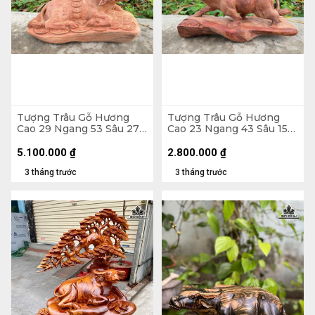
Tượng Trâu Gỗ Hương
Tượng Trâu Gỗ Hương
Cao 29 Ngang 53 Sâu 27
Cao 23 Ngang 43 Sâu 15
(cm) - 13kg
(cm) - 5kg
5.100.000
₫
2.800.000
₫
3 tháng trước
3 tháng trước