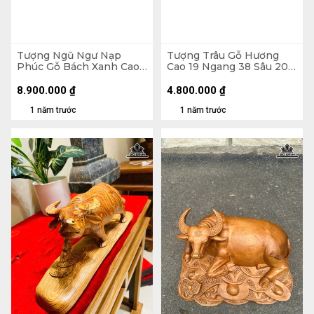
Tượng Ngũ Ngư Nạp
Tượng Trâu Gỗ Hương
Phúc Gỗ Bách Xanh Cao
Cao 19 Ngang 38 Sâu 20
Cả Kỷ 50 Ngang 62 Sâu
(cm)
20 - Kỷ Cao 11 (cm)
8.900.000
₫
4.800.000
₫
1 năm trước
1 năm trước