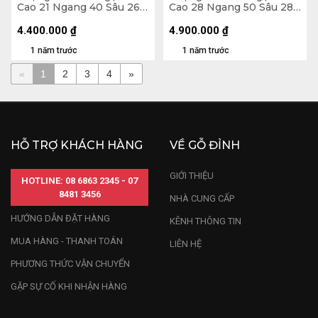
Cao 21 Ngang 40 Sâu 26
Cao 28 Ngang 50 Sâu 28
(cm)
(cm)
4.400.000
₫
4.900.000
₫
1 năm trước
1 năm trước
«
1
2
3
4
»
HỖ TRỢ KHÁCH HÀNG
VỀ GỖ ĐỈNH
GIỚI THIỆU
HOTLINE: 08 6863 2345 - 07
8481 3456
NHÀ CUNG CẤP
HƯỚNG DẪN ĐẶT HÀNG
KÊNH THÔNG TIN
MUA HÀNG - THANH TOÁN
LIÊN HỆ
PHƯƠNG THỨC VẬN CHUYỂN
GẶP SỰ CỐ KHI NHẬN HÀNG