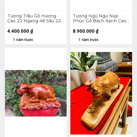
Tượng Trâu Gỗ Hương
Tượng Ngũ Ngư Nạp
Cao 22 Ngang 48 Sâu 22
Phúc Gỗ Bách Xanh Cao
(cm) - 11kg
Cả Kỷ 50 Ngang 62 Sâu
20 - Kỷ Cao 11 (cm)
4.400.000
₫
8.900.000
₫
1 năm trước
1 năm trước