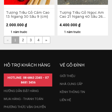
Tượng Trâu Gỗ Cẩm Cao
Tượng Trâu Gỗ Ngọc Am
13 Ngang 30 Sâu 9 (cm)
Cao 21 Ngang 40 Sâu 26
(cm)
2.000.000
₫
4.400.000
₫
1 năm trước
1 năm trước
«
1
2
3
4
»
HỖ TRỢ KHÁCH HÀNG
VỀ GỖ ĐỈNH
GIỚI THIỆU
HOTLINE: 08 6863 2345 - 07
8481 3456
NHÀ CUNG CẤP
HƯỚNG DẪN ĐẶT HÀNG
KÊNH THÔNG TIN
MUA HÀNG - THANH TOÁN
LIÊN HỆ
PHƯƠNG THỨC VẬN CHUYỂN