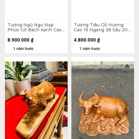
Tượng Ngũ Ngư Nạp
Tượng Trâu Gỗ Hương
Phúc Gỗ Bách Xanh Cao
Cao 19 Ngang 38 Sâu 20
Cả Kỷ 50 Ngang 62 Sâu
(cm)
20 - Kỷ Cao 11 (cm)
8.900.000
₫
4.800.000
₫
1 năm trước
1 năm trước