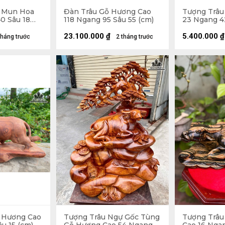
ỗ Mun Hoa
Đàn Trâu Gỗ Hương Cao
Tượng Trâu
0 Sâu 18
118 Ngang 95 Sâu 55 (cm)
23 Ngang 4
23.100.000
₫
5.400.000
₫
tháng trước
2 tháng trước
 Hương Cao
Tượng Trâu Ngự Gốc Tùng
Tượng Trâu