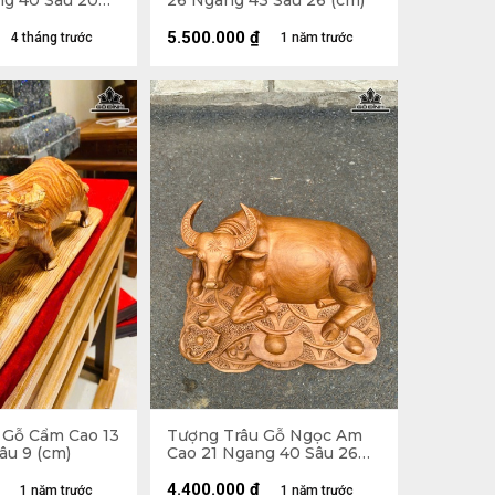
ng 40 Sâu 20
26 Ngang 43 Sâu 26 (cm)
5.500.000
₫
4 tháng trước
1 năm trước
 Gỗ Cẩm Cao 13
Tượng Trâu Gỗ Ngọc Am
âu 9 (cm)
Cao 21 Ngang 40 Sâu 26
(cm)
4.400.000
₫
1 năm trước
1 năm trước