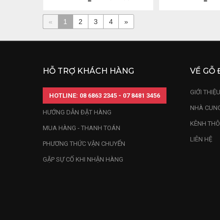
«
1
2
3
4
»
HỖ TRỢ KHÁCH HÀNG
VỀ GỖ 
GIỚI THIỆ
HOTLINE: 08 6863 2345 - 07 8481 3456
NHÀ CUNG
HƯỚNG DẪN ĐẶT HÀNG
KÊNH THÔ
MUA HÀNG - THANH TOÁN
LIÊN HỆ
PHƯƠNG THỨC VẬN CHUYỂN
GẶP SỰ CỐ KHI NHẬN HÀNG