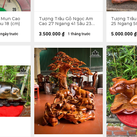
 Mun Cao
Tượng Trâu Gỗ Ngọc Am
Tượng Trâu
u 18 (cm)
Cao 27 Ngang 41 Sâu 23
25 Ngang 50
(cm) - 11kg
3.500.000
₫
5.000.000
₫
 ngày trước
1 tháng trước