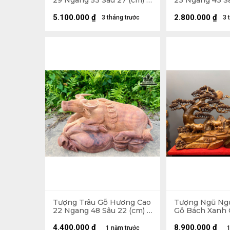
29 Ngang 53 Sâu 27 (cm) -
23 Ngang 43 Sâ
13kg
5kg
5.100.000
₫
2.800.000
₫
3 tháng trước
3 
Tượng Trâu Gỗ Hương Cao
Tượng Ngũ Ng
22 Ngang 48 Sâu 22 (cm) -
Gỗ Bách Xanh 
11kg
50 Ngang 62 Sâ
Cao 11 (cm)
4.400.000
₫
8.900.000
₫
1 năm trước
1