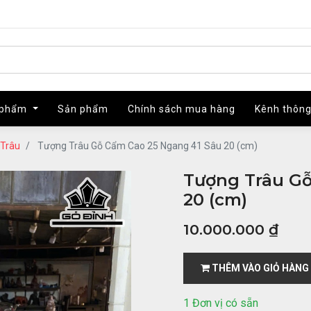
 phẩm
 phẩm
Sản phẩm
Sản phẩm
Chính sách mua hàng
Chính sách mua hàng
Kênh thông
Kênh thông
Trâu
Tượng Trâu Gỗ Cẩm Cao 25 Ngang 41 Sâu 20 (cm)
Tượng Trâu Gỗ
20 (cm)
10.000.000
₫
THÊM VÀO GIỎ HÀNG
1 Đơn vị có sẵn