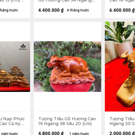
u 15 (cm) -
Gỗ Hương Cao 54 Ngang
Cao 16 Nga
39 Sâu 30 (cm)
(cm)
4.400.000
₫
6.400.000
₫
tháng trước
4 tháng trước
ư Nạp Phúc
Tượng Trâu Gỗ Hương Cao
Tượng Trâu
Cao Cả Kỷ
19 Ngang 38 Sâu 20 (cm)
Ngang 30 S
u 20 - Kỷ
4.800.000
₫
2.000.000
₫
 năm trước
1 năm trước