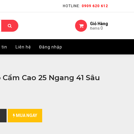
HOTLINE:
HOTLINE:
0909 620 612
0909 620 612
Giỏ Hàng
Giỏ Hàng
0
0
Items
Items
 tin
 tin
Liên hệ
Liên hệ
Đăng nhập
Đăng nhập
 Cẩm Cao 25 Ngang 41 Sâu
MUA NGAY