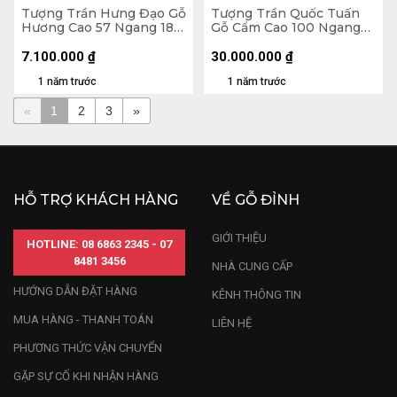
Tượng Trần Hưng Đạo Gỗ
Tượng Trần Quốc Tuấn
Hương Cao 57 Ngang 18
Gỗ Cẩm Cao 100 Ngang
Sâu 17 (cm)
29 Sâu 25 (cm)
7.100.000
₫
30.000.000
₫
1 năm trước
1 năm trước
«
1
2
3
»
HỖ TRỢ KHÁCH HÀNG
VỀ GỖ ĐỈNH
GIỚI THIỆU
HOTLINE: 08 6863 2345 - 07
8481 3456
NHÀ CUNG CẤP
HƯỚNG DẪN ĐẶT HÀNG
KÊNH THÔNG TIN
MUA HÀNG - THANH TOÁN
LIÊN HỆ
PHƯƠNG THỨC VẬN CHUYỂN
GẶP SỰ CỐ KHI NHẬN HÀNG