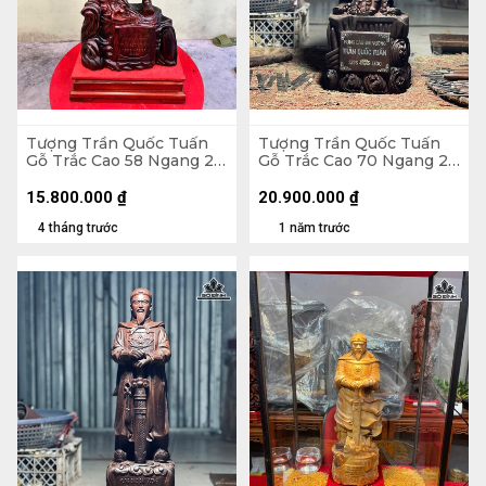
Tượng Trần Quốc Tuấn
Tượng Trần Quốc Tuấn
Gỗ Trắc Cao 58 Ngang 28
Gỗ Trắc Cao 70 Ngang 22
Sâu 17 (cm) - Cả Cờ Cao
Sâu 19 (cm)
63 - Cả Kỷ Cao 71 (cm)
15.800.000
₫
20.900.000
₫
4 tháng trước
1 năm trước