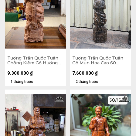
Tượng Trần Quốc Tuấn
Tượng Trần Quốc Tuấn
Chống Kiếm Gỗ Hương
Gỗ Mun Hoa Cao 60
Cao 78 Ngang 25 Sâu 22
Ngang 20 Sâu 20 (cm)
(cm)
9.300.000
₫
7.600.000
₫
1 tháng trước
2 tháng trước