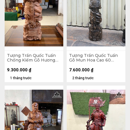
Tượng Trần Quốc Tuấn
Tượng Trần Quốc Tuấn
Chống Kiếm Gỗ Hương
Gỗ Mun Hoa Cao 60
Cao 78 Ngang 25 Sâu 22
Ngang 20 Sâu 20 (cm)
(cm)
9.300.000
₫
7.600.000
₫
1 tháng trước
2 tháng trước