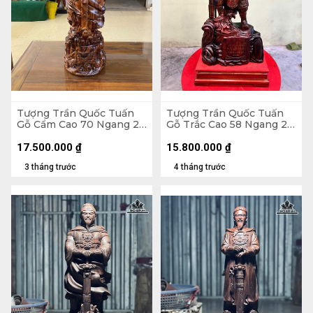
Tượng Trần Quốc Tuấn
Tượng Trần Quốc Tuấn
Gỗ Cẩm Cao 70 Ngang 24
Gỗ Trắc Cao 58 Ngang 28
Sâu 21 (cm)
Sâu 17 (cm) - Cả Cờ Cao
63 - Cả Kỷ Cao 71 (cm)
17.500.000
₫
15.800.000
₫
3 tháng trước
4 tháng trước