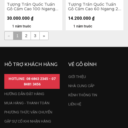
Tượng Trần Quốc Tuấn
Tượng Trần Quốc Tuấn
Gỗ Cẩm Cao 100 Ngang
Gỗ Cẩm Cao 60 Ngang 22
29 Sâu 25 (cm)
Sâu 17 (cm)
30.000.000
₫
14.200.000
₫
1 năm trước
1 năm trước
«
1
2
3
»
HỖ TRỢ KHÁCH HÀNG
VỀ GỖ ĐỈNH
GIỚI THIỆU
HOTLINE: 08 6863 2345 - 07
8481 3456
NHÀ CUNG CẤP
HƯỚNG DẪN ĐẶT HÀNG
KÊNH THÔNG TIN
MUA HÀNG - THANH TOÁN
LIÊN HỆ
PHƯƠNG THỨC VẬN CHUYỂN
GẶP SỰ CỐ KHI NHẬN HÀNG