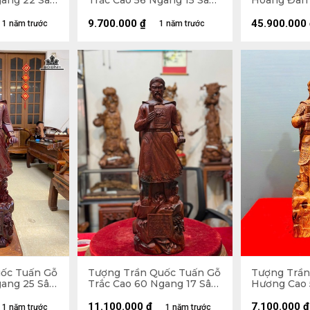
gang 22 Sâu
Trắc Cao 56 Ngang 15 Sâu
Hoàng Đàn 
12 (cm)
12 Sâu 11 (c
9.700.000
₫
45.900.000
1 năm trước
1 năm trước
ốc Tuấn Gỗ
Tượng Trần Quốc Tuấn Gỗ
Tượng Trần
ang 25 Sâu
Trắc Cao 60 Ngang 17 Sâu
Hương Cao 
14 (cm)
Sâu 17 (cm)
11.100.000
₫
7.100.000
₫
1 năm trước
1 năm trước