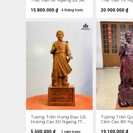
Trắc Cao 58 Ngang 28 Sâu
Trắc Cao 70 N
17 (cm) - Cả Cờ Cao 63 - Cả
19 (cm)
Kỷ Cao 71 (cm)
15.800.000
₫
20.900.000
₫
4 tháng trước
Tượng Trần Hưng Đạo Gỗ
Tượng Trần Qu
Hương Cao 50 Ngang 17
Cẩm Cao 80 Ng
Sâu 14 (cm)
18 (cm)
5.500.000
₫
19.100.000
₫
1 năm trước