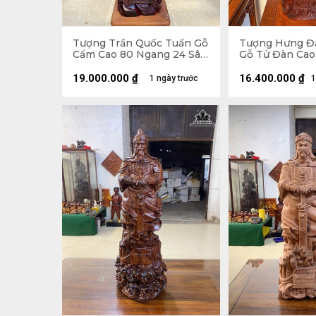
Tượng Trần Quốc Tuấn Gỗ
Tượng Hưng Đ
Cẩm Cao 80 Ngang 24 Sâu
Gỗ Tử Đàn Cao
18 (cm)
24 Sâu 22 (cm)
19.000.000
₫
16.400.000
₫
1 ngày trước
1