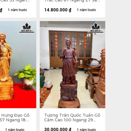
Cao 35 Ngang
Trắc Cao 67 Ngang 27 Sâu
m)
21 (cm) - 15kg
₫
14.800.000
₫
1 năm trước
1 năm trước
 Hưng Đạo Gỗ
Tượng Trần Quốc Tuấn Gỗ
57 Ngang 18
Cẩm Cao 100 Ngang 29
Sâu 25 (cm)
30.000.000
₫
1 năm trước
1 năm trước