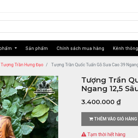
 phẩm
 phẩm
Sản phẩm
Sản phẩm
Chính sách mua hàng
Chính sách mua hàng
Kênh thông
Kênh thông
Tượng Trần Hưng Đạo
Tượng Trần Quốc Tuấn Gỗ Sưa Cao 39 Ngang
Tượng Trần Qu
Ngang 12,5 Sâu
3.400.000
₫
THÊM VÀO GIỎ HÀNG
Tạm thời hết hàng