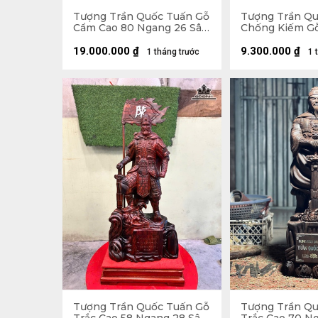
Tượng Trần Quốc Tuấn Gỗ
Tượng Trần Q
Cẩm Cao 80 Ngang 26 Sâu
Chống Kiếm G
15 (cm)
Cao 78 Ngang 
(cm)
19.000.000
₫
9.300.000
₫
1 tháng trước
1 
Tượng Trần Quốc Tuấn Gỗ
Tượng Trần Qu