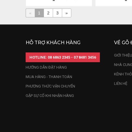
«
1
2
3
»
HỖ TRỢ KHÁCH HÀNG
VỀ GỖ 
GIỚI THIỆ
HOTLINE: 08 6863 2345 - 07 8481 3456
NHÀ CUNG
HƯỚNG DẪN ĐẶT HÀNG
KÊNH THÔ
MUA HÀNG - THANH TOÁN
LIÊN HỆ
PHƯƠNG THỨC VẬN CHUYỂN
GẶP SỰ CỐ KHI NHẬN HÀNG