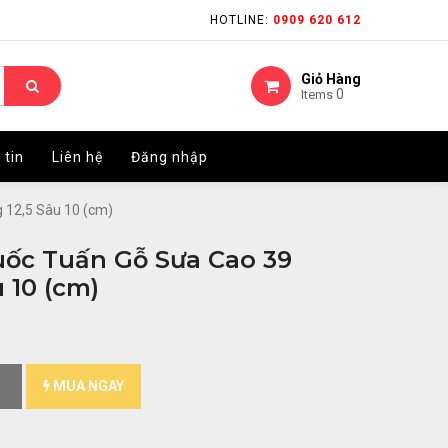
HOTLINE:
HOTLINE:
0909 620 612
0909 620 612
Giỏ Hàng
Giỏ Hàng
0
0
Items
Items
 tin
 tin
Liên hệ
Liên hệ
Đăng nhập
Đăng nhập
 12,5 Sâu 10 (cm)
ốc Tuấn Gỗ Sưa Cao 39
 10 (cm)
MUA NGAY