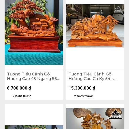
Tượng Tiểu Cảnh Gỗ
Tượng Tiểu Cảnh Gỗ
Hương Cao 45 Ngang 56
Hương Cao Cả Kỷ 54 -
Sâu 20 (cm) - Cả Kỷ 63
Riêng Kỷ Cao 8 Ngang 88
Sâu 25 (cm)
6.700.000
₫
15.300.000
₫
2 năm trước
2 năm trước