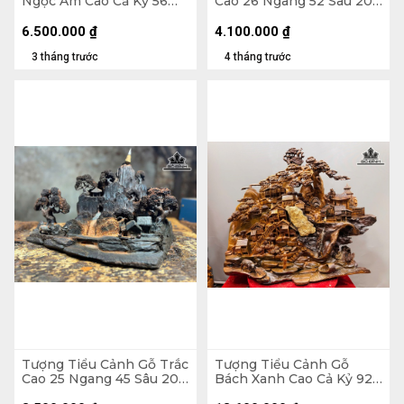
Ngọc Am Cao Cả Kỷ 56
Cao 26 Ngang 52 Sâu 20
Ngang 80 Sâu 22 (cm) -
(cm)
Kỷ Cao 10
6.500.000
₫
4.100.000
₫
3 tháng trước
4 tháng trước
Tượng Tiểu Cảnh Gỗ Trắc
Tượng Tiểu Cảnh Gỗ
Cao 25 Ngang 45 Sâu 20
Bách Xanh Cao Cả Kỷ 92
(cm)
Ngang 93 Sâu 38 - Kỷ Cao