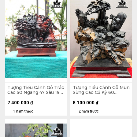
Tượng Tiểu Cảnh Gỗ Trắc
Tượng Tiểu Cảnh Gỗ Mun
Cao 50 Ngang 47 Sâu 19
Sừng Cao Cả Kỷ 60
(cm)
Ngang 48 Sâu 25 (cm) -
Riêng Kỷ Cao 10 (cm)
7.400.000
₫
8.100.000
₫
1 năm trước
2 năm trước