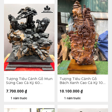
Tượng Tiểu Cảnh Gỗ Mun
Tượng Tiểu Cảnh Gỗ
Sừng Cao Cả Kỷ 60
Bách Xanh Cao Cả Kỷ 105
Ngang 48 Sâu 25 (cm) -
Ngang 45 Sâu 30 (cm) -
Kỷ Cao 10 (cm)
Kỷ Cao 10 (cm)
7.700.000
₫
10.100.000
₫
1 năm trước
1 năm trước