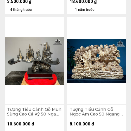
15 (cm)
3.500.000
₫
18.600.000
₫
4 tháng trước
1 năm trước
Tượng Tiểu Cảnh Gỗ Mun
Tượng Tiểu Cảnh Gỗ
Sừng Cao Cả Kỷ 50 Ngang
Ngọc Am Cao 50 Ngang
70 Sâu 20 (cm) - Kỷ Cao
69 Sâu 23 (cm)
10
10.600.000
₫
8.100.000
₫