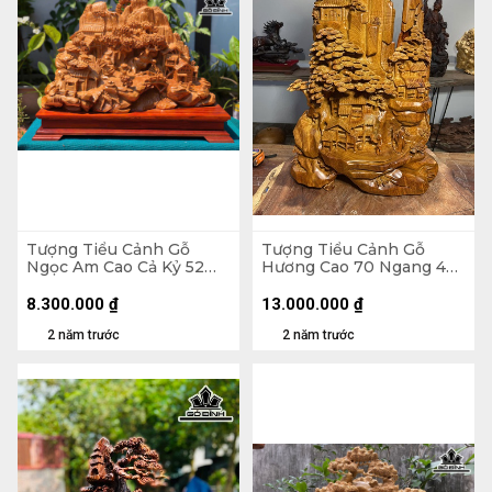
Tượng Tiểu Cảnh Gỗ
Tượng Tiểu Cảnh Gỗ
Ngọc Am Cao Cả Kỷ 52
Hương Cao 70 Ngang 46
Riêng Tượng Cao 45
Sâu 26 (cm)
Ngang 70 Sâu 32 (cm)
8.300.000
₫
13.000.000
₫
2 năm trước
2 năm trước