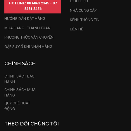
GIỚI THIỆU
HOTLINE: 08 6863 2345 - 07
8481 3456
NHÀ CUNG CẤP
HƯỚNG DẪN ĐẶT HÀNG
KÊNH THÔNG TIN
MUA HÀNG - THANH TOÁN
LIÊN HỆ
PHƯƠNG THỨC VẬN CHUYỂN
GẶP SỰ CỐ KHI NHẬN HÀNG
CHÍNH SÁCH
CHÍNH SÁCH BẢO
HÀNH
CHÍNH SÁCH MUA
HÀNG
QUY CHẾ HOẠT
ĐỘNG
THEO DÕI CHÚNG TÔI