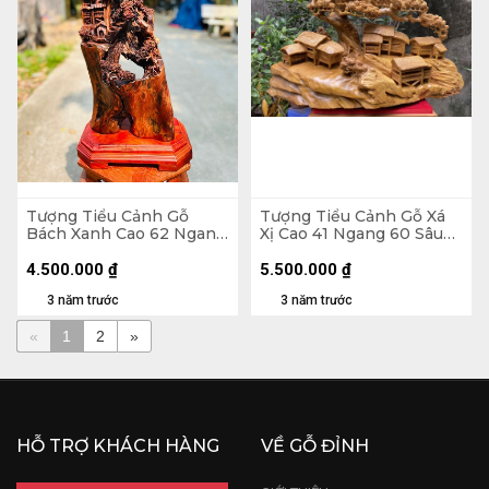
Tượng Tiểu Cảnh Gỗ
Tượng Tiểu Cảnh Gỗ Xá
Bách Xanh Cao 62 Ngang
Xị Cao 41 Ngang 60 Sâu
28 Sâu 28 (cm)
31 (cm)
4.500.000
₫
5.500.000
₫
3 năm trước
3 năm trước
«
1
2
»
HỖ TRỢ KHÁCH HÀNG
VỀ GỖ ĐỈNH