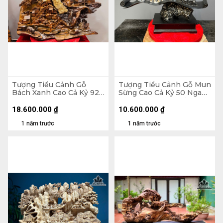
Tượng Tiểu Cảnh Gỗ
Tượng Tiểu Cảnh Gỗ Mun
Bách Xanh Cao Cả Kỷ 92
Sừng Cao Cả Kỷ 50 Ngang
Ngang 93 Sâu 38 - Kỷ Cao
70 Sâu 20 (cm) - Kỷ Cao
15 (cm)
10
18.600.000
₫
10.600.000
₫
1 năm trước
1 năm trước