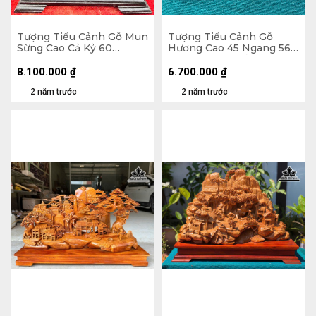
Tượng Tiểu Cảnh Gỗ Mun
Tượng Tiểu Cảnh Gỗ
Sừng Cao Cả Kỷ 60
Hương Cao 45 Ngang 56
Ngang 48 Sâu 25 (cm) -
Sâu 20 (cm) - Cả Kỷ 63
Riêng Kỷ Cao 10 (cm)
8.100.000
₫
6.700.000
₫
2 năm trước
2 năm trước