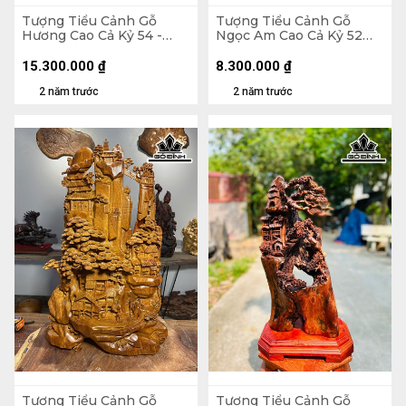
Tượng Tiểu Cảnh Gỗ
Tượng Tiểu Cảnh Gỗ
Hương Cao Cả Kỷ 54 -
Ngọc Am Cao Cả Kỷ 52
Riêng Kỷ Cao 8 Ngang 88
Riêng Tượng Cao 45
Sâu 25 (cm)
Ngang 70 Sâu 32 (cm)
15.300.000
₫
8.300.000
₫
2 năm trước
2 năm trước
Tượng Tiểu Cảnh Gỗ
Tượng Tiểu Cảnh Gỗ