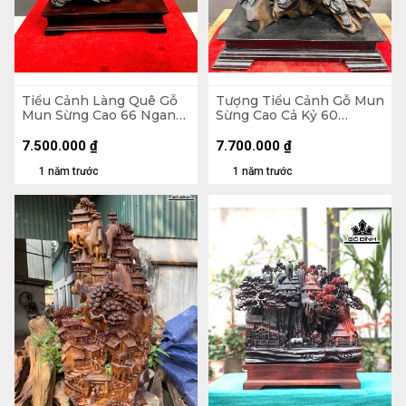
Tiểu Cảnh Làng Quê Gỗ
Tượng Tiểu Cảnh Gỗ Mun
Mun Sừng Cao 66 Ngang
Sừng Cao Cả Kỷ 60
61 Sâu 23 (cm)
Ngang 48 Sâu 25 (cm) -
Kỷ Cao 10 (cm)
7.500.000
₫
7.700.000
₫
1 năm trước
1 năm trước