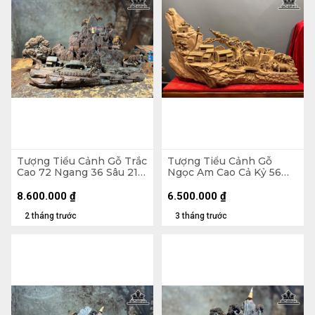
Tượng Tiểu Cảnh Gỗ Trắc
Tượng Tiểu Cảnh Gỗ
Cao 72 Ngang 36 Sâu 21
Ngọc Am Cao Cả Kỷ 56
(cm)
Ngang 80 Sâu 22 (cm) -
Kỷ Cao 10
8.600.000
₫
6.500.000
₫
2 tháng trước
3 tháng trước