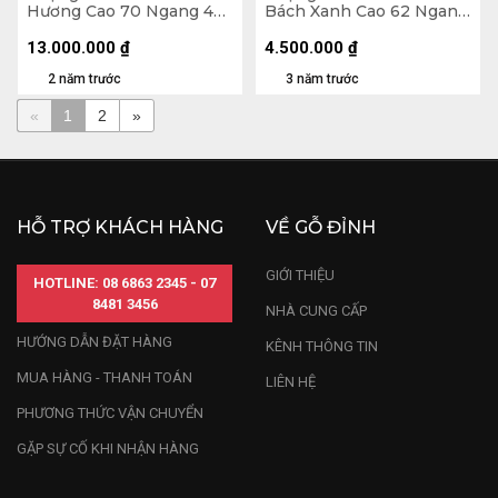
Hương Cao 70 Ngang 46
Bách Xanh Cao 62 Ngang
Sâu 26 (cm)
28 Sâu 28 (cm)
13.000.000
₫
4.500.000
₫
2 năm trước
3 năm trước
«
1
2
»
HỖ TRỢ KHÁCH HÀNG
VỀ GỖ ĐỈNH
GIỚI THIỆU
HOTLINE: 08 6863 2345 - 07
8481 3456
NHÀ CUNG CẤP
HƯỚNG DẪN ĐẶT HÀNG
KÊNH THÔNG TIN
MUA HÀNG - THANH TOÁN
LIÊN HỆ
PHƯƠNG THỨC VẬN CHUYỂN
GẶP SỰ CỐ KHI NHẬN HÀNG