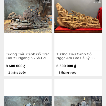
Tượng Tiểu Cảnh Gỗ Trắc
Tượng Tiểu Cảnh Gỗ
Cao 72 Ngang 36 Sâu 21
Ngọc Am Cao Cả Kỷ 56
(cm)
Ngang 80 Sâu 22 (cm) -
Kỷ Cao 10
8.600.000
₫
6.500.000
₫
2 tháng trước
3 tháng trước