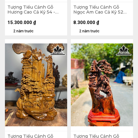
Tượng Tiểu Cảnh Gỗ
Tượng Tiểu Cảnh Gỗ
Hương Cao Cả Kỷ 54 -
Ngọc Am Cao Cả Kỷ 52
Riêng Kỷ Cao 8 Ngang 88
Riêng Tượng Cao 45
Sâu 25 (cm)
Ngang 70 Sâu 32 (cm)
15.300.000
₫
8.300.000
₫
2 năm trước
2 năm trước
Tượng Tiểu Cảnh Gỗ
Tượng Tiểu Cảnh Gỗ