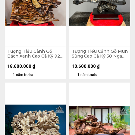
Tượng Tiểu Cảnh Gỗ
Tượng Tiểu Cảnh Gỗ Mun
Bách Xanh Cao Cả Kỷ 92
Sừng Cao Cả Kỷ 50 Ngang
Ngang 93 Sâu 38 - Kỷ Cao
70 Sâu 20 (cm) - Kỷ Cao
15 (cm)
10
18.600.000
₫
10.600.000
₫
1 năm trước
1 năm trước