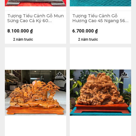
Tượng Tiểu Cảnh Gỗ Mun
Tượng Tiểu Cảnh Gỗ
Sừng Cao Cả Kỷ 60
Hương Cao 45 Ngang 56
Ngang 48 Sâu 25 (cm) -
Sâu 20 (cm) - Cả Kỷ 63
Riêng Kỷ Cao 10 (cm)
8.100.000
₫
6.700.000
₫
2 năm trước
2 năm trước