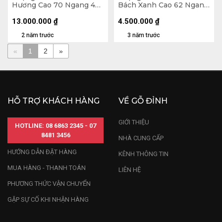
Hương Cao 70 Ngang 46
Bách Xanh Cao 62 Ngang
Sâu 26 (cm)
28 Sâu 28 (cm)
13.000.000
₫
4.500.000
₫
2 năm trước
3 năm trước
«
1
2
»
HỖ TRỢ KHÁCH HÀNG
VỀ GỖ ĐỈNH
GIỚI THIỆU
HOTLINE: 08 6863 2345 - 07
8481 3456
NHÀ CUNG CẤP
HƯỚNG DẪN ĐẶT HÀNG
KÊNH THÔNG TIN
MUA HÀNG - THANH TOÁN
LIÊN HỆ
PHƯƠNG THỨC VẬN CHUYỂN
GẶP SỰ CỐ KHI NHẬN HÀNG