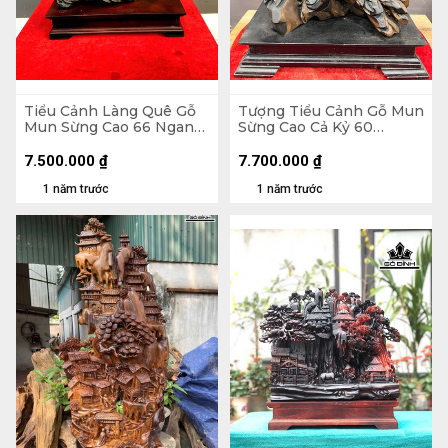
Tiểu Cảnh Làng Quê Gỗ
Tượng Tiểu Cảnh Gỗ Mun
Mun Sừng Cao 66 Ngang
Sừng Cao Cả Kỷ 60
61 Sâu 23 (cm)
Ngang 48 Sâu 25 (cm) -
Kỷ Cao 10 (cm)
7.500.000
₫
7.700.000
₫
1 năm trước
1 năm trước