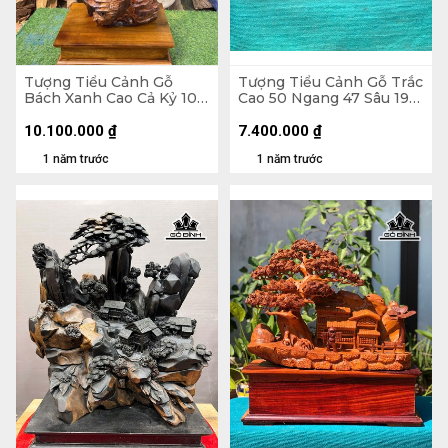
Tượng Tiểu Cảnh Gỗ
Tượng Tiểu Cảnh Gỗ Trắc
Bách Xanh Cao Cả Kỷ 105
Cao 50 Ngang 47 Sâu 19
Ngang 45 Sâu 30 (cm) -
(cm)
Kỷ Cao 10 (cm)
10.100.000
₫
7.400.000
₫
1 năm trước
1 năm trước