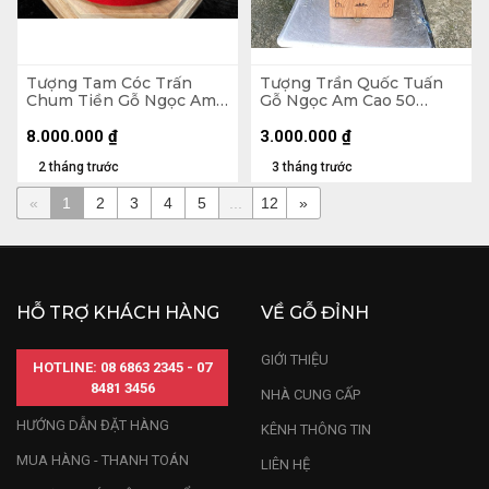
Tượng Tam Cóc Trấn
Tượng Trần Quốc Tuấn
Chum Tiền Gỗ Ngọc Am
Gỗ Ngọc Am Cao 50
Cao 24 Ngang 50 Sâu 45
Ngang 15 Sâu 13 (cm)
(cm)
8.000.000
₫
3.000.000
₫
2 tháng trước
3 tháng trước
«
1
2
3
4
5
...
12
»
HỖ TRỢ KHÁCH HÀNG
VỀ GỖ ĐỈNH
GIỚI THIỆU
HOTLINE: 08 6863 2345 - 07
8481 3456
NHÀ CUNG CẤP
HƯỚNG DẪN ĐẶT HÀNG
KÊNH THÔNG TIN
MUA HÀNG - THANH TOÁN
LIÊN HỆ