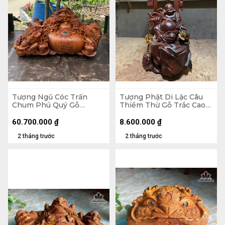
Tượng Ngũ Cóc Trấn
Tượng Phật Di Lặc Câu
Chum Phú Quý Gỗ
Thiềm Thừ Gỗ Trắc Cao
Hương Cao 68 Ngang 120
46,5 Ngang 21 Sâu 17 (cm)
Sâu 80 (cm)
60.700.000
₫
8.600.000
₫
2 tháng trước
2 tháng trước