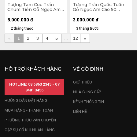
Tượng Tam Cóc Trấn
Tượng Trần Quốc Tuấn
Chum Tiền Gỗ Ngọc Am
Gỗ Ngọc Am Cao 50
Cao 24 Ngang 50 Sâu 45
Ngang 15 Sâu 13 (cm)
(cm)
8.000.000
₫
3.000.000
₫
2 tháng trước
3 tháng trước
«
1
2
3
4
5
...
12
»
HỖ TRỢ KHÁCH HÀNG
VỀ GỖ ĐỈNH
GIỚI THIỆU
HOTLINE: 08 6863 2345 - 07
8481 3456
NHÀ CUNG CẤP
HƯỚNG DẪN ĐẶT HÀNG
KÊNH THÔNG TIN
MUA HÀNG - THANH TOÁN
LIÊN HỆ
PHƯƠNG THỨC VẬN CHUYỂN
GẶP SỰ CỐ KHI NHẬN HÀNG