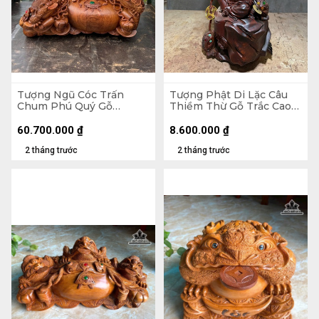
Tượng Ngũ Cóc Trấn
Tượng Phật Di Lặc Câu
Chum Phú Quý Gỗ
Thiềm Thừ Gỗ Trắc Cao
Hương Cao 68 Ngang 120
46,5 Ngang 21 Sâu 17 (cm)
Sâu 80 (cm)
60.700.000
₫
8.600.000
₫
2 tháng trước
2 tháng trước