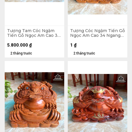
Tượng Tam Cóc Ngậm
Tượng Cóc Ngậm Tiền Gỗ
Tiền Gỗ Ngọc Am Cao 31
Ngọc Am Cao 34 Ngang
Ngang 65 Sâu 35 (cm) -
39 Sâu 38 (cm) - 18kg
24kg
5.800.000
₫
1
₫
2 tháng trước
2 tháng trước