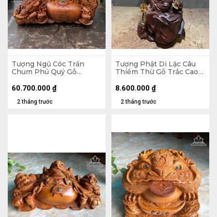
Tượng Ngũ Cóc Trấn
Tượng Phật Di Lặc Câu
Chum Phú Quý Gỗ
Thiềm Thừ Gỗ Trắc Cao
Hương Cao 68 Ngang 120
46,5 Ngang 21 Sâu 17 (cm)
Sâu 80 (cm)
60.700.000
₫
8.600.000
₫
2 tháng trước
2 tháng trước