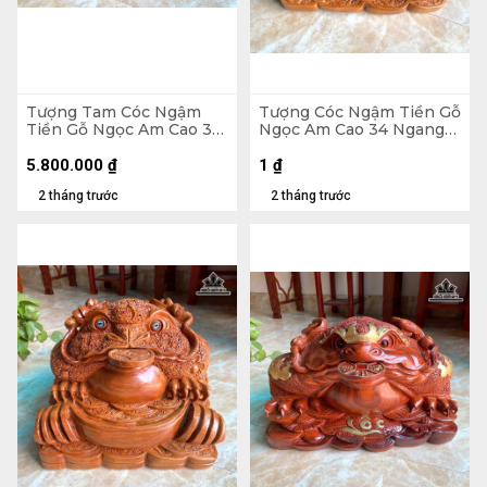
Tượng Tam Cóc Ngậm
Tượng Cóc Ngậm Tiền Gỗ
Tiền Gỗ Ngọc Am Cao 31
Ngọc Am Cao 34 Ngang
Ngang 65 Sâu 35 (cm) -
39 Sâu 38 (cm) - 18kg
24kg
5.800.000
₫
1
₫
2 tháng trước
2 tháng trước