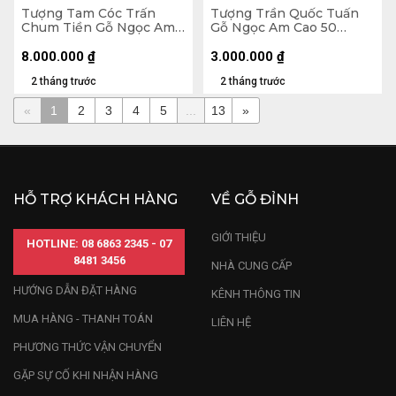
Tượng Tam Cóc Trấn
Tượng Trần Quốc Tuấn
Chum Tiền Gỗ Ngọc Am
Gỗ Ngọc Am Cao 50
Cao 24 Ngang 50 Sâu 45
Ngang 15 Sâu 13 (cm)
(cm)
8.000.000
₫
3.000.000
₫
2 tháng trước
2 tháng trước
«
1
2
3
4
5
...
13
»
HỖ TRỢ KHÁCH HÀNG
VỀ GỖ ĐỈNH
GIỚI THIỆU
HOTLINE: 08 6863 2345 - 07
8481 3456
NHÀ CUNG CẤP
HƯỚNG DẪN ĐẶT HÀNG
KÊNH THÔNG TIN
MUA HÀNG - THANH TOÁN
LIÊN HỆ
PHƯƠNG THỨC VẬN CHUYỂN
GẶP SỰ CỐ KHI NHẬN HÀNG