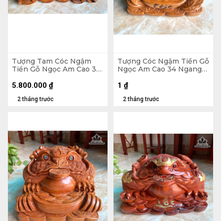
Tượng Tam Cóc Ngậm
Tượng Cóc Ngậm Tiền Gỗ
Tiền Gỗ Ngọc Am Cao 31
Ngọc Am Cao 34 Ngang
Ngang 65 Sâu 35 (cm) -
39 Sâu 38 (cm) - 18kg
24kg
5.800.000
₫
1
₫
2 tháng trước
2 tháng trước