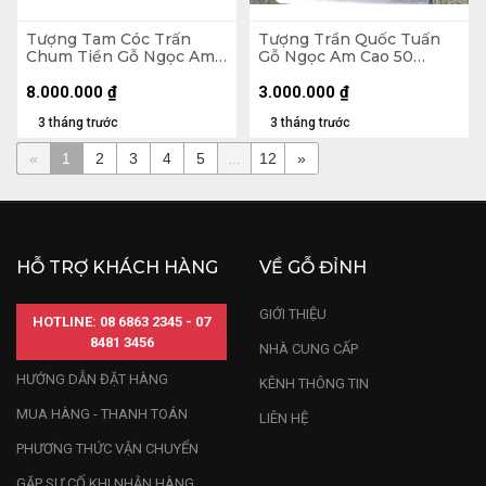
Tượng Tam Cóc Trấn
Tượng Trần Quốc Tuấn
Chum Tiền Gỗ Ngọc Am
Gỗ Ngọc Am Cao 50
Cao 24 Ngang 50 Sâu 45
Ngang 15 Sâu 13 (cm)
(cm)
8.000.000
₫
3.000.000
₫
3 tháng trước
3 tháng trước
«
1
2
3
4
5
...
12
»
HỖ TRỢ KHÁCH HÀNG
VỀ GỖ ĐỈNH
GIỚI THIỆU
HOTLINE: 08 6863 2345 - 07
8481 3456
NHÀ CUNG CẤP
HƯỚNG DẪN ĐẶT HÀNG
KÊNH THÔNG TIN
MUA HÀNG - THANH TOÁN
LIÊN HỆ
PHƯƠNG THỨC VẬN CHUYỂN
GẶP SỰ CỐ KHI NHẬN HÀNG