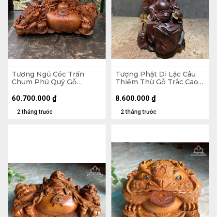
Tượng Ngũ Cóc Trấn
Tượng Phật Di Lặc Câu
Chum Phú Quý Gỗ
Thiềm Thừ Gỗ Trắc Cao
Hương Cao 68 Ngang 120
46,5 Ngang 21 Sâu 17 (cm)
Sâu 80 (cm)
60.700.000
₫
8.600.000
₫
2 tháng trước
2 tháng trước