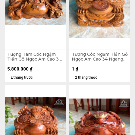
Tượng Tam Cóc Ngậm
Tượng Cóc Ngậm Tiền Gỗ
Tiền Gỗ Ngọc Am Cao 31
Ngọc Am Cao 34 Ngang
Ngang 65 Sâu 35 (cm) -
39 Sâu 38 (cm) - 18kg
24kg
5.800.000
₫
1
₫
2 tháng trước
2 tháng trước