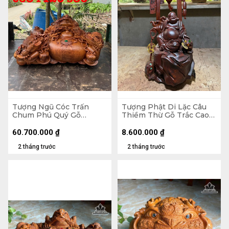
Tượng Ngũ Cóc Trấn
Tượng Phật Di Lặc Câu
Chum Phú Quý Gỗ
Thiềm Thừ Gỗ Trắc Cao
Hương Cao 68 Ngang 120
46,5 Ngang 21 Sâu 17 (cm)
Sâu 80 (cm)
60.700.000
₫
8.600.000
₫
2 tháng trước
2 tháng trước