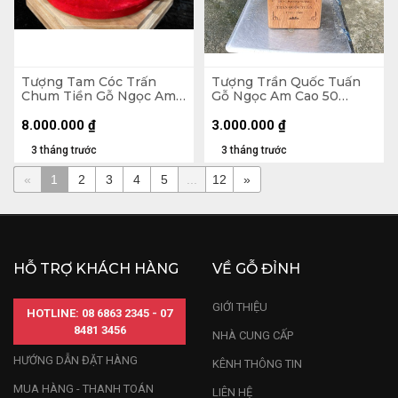
Tượng Tam Cóc Trấn
Tượng Trần Quốc Tuấn
Chum Tiền Gỗ Ngọc Am
Gỗ Ngọc Am Cao 50
Cao 24 Ngang 50 Sâu 45
Ngang 15 Sâu 13 (cm)
(cm)
8.000.000
₫
3.000.000
₫
3 tháng trước
3 tháng trước
«
1
2
3
4
5
...
12
»
HỖ TRỢ KHÁCH HÀNG
VỀ GỖ ĐỈNH
GIỚI THIỆU
HOTLINE: 08 6863 2345 - 07
8481 3456
NHÀ CUNG CẤP
HƯỚNG DẪN ĐẶT HÀNG
KÊNH THÔNG TIN
MUA HÀNG - THANH TOÁN
LIÊN HỆ