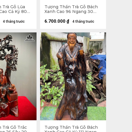
 Trà Gỗ Lũa
Tượng Thần Trà Gỗ Bách
Cao Cả Kỷ 80
Xanh Cao 96 Ngang 30
u 16 (cm) - Kỷ
Sâu 20 (cm)
6.700.000
₫
4 tháng trước
4 tháng trước
 Trà Gỗ Trắc
Tượng Thần Trà Gỗ Bách