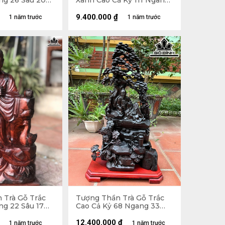
ng 26 Sâu 20
Xanh Cao Cả Kỷ 111 Ngang
40 Sâu 23 (cm) - Kỷ Cao 10
(cm)
9.400.000
₫
1 năm trước
1 năm trước
 Trà Gỗ Trắc
Tượng Thần Trà Gỗ Trắc
ng 22 Sâu 17
Cao Cả Kỷ 68 Ngang 33
Sâu 19 (cm) - Kỷ Cao 5 (cm)
12.400.000
₫
1 năm trước
1 năm trước