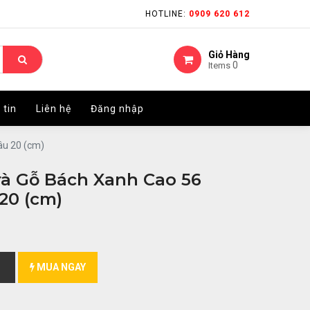
HOTLINE:
HOTLINE:
0909 620 612
0909 620 612
Giỏ Hàng
Giỏ Hàng
0
0
Items
Items
 tin
 tin
Liên hệ
Liên hệ
Đăng nhập
Đăng nhập
âu 20 (cm)
à Gỗ Bách Xanh Cao 56
20 (cm)
MUA NGAY