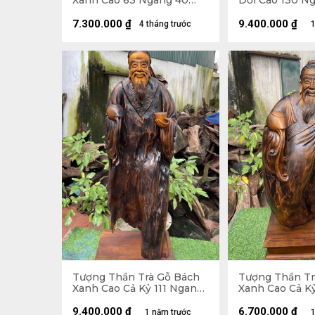
Xanh Cao 63 Ngang 40
Dổi Cao 130 N
Sâu 30 (cm)
23 (cm)
7.300.000
₫
9.400.000
₫
4 tháng trước
1
Tượng Thần Trà Gỗ Bách
Tượng Thần Tr
Xanh Cao Cả Kỷ 111 Ngang
Xanh Cao Cả K
35 Sâu 25 (cm) - Kỷ Cao 10
33 Sâu 28 (cm) 
(cm)
(cm)
9.400.000
₫
6.700.000
₫
1 năm trước
1