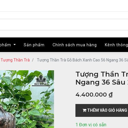
 phẩm
 phẩm
Sản phẩm
Sản phẩm
Chính sách mua hàng
Chính sách mua hàng
Kênh thông
Kênh thông
Tượng Thần Trà
Tượng Thần Trà Gỗ Bách Xanh Cao 56 Ngang 36 S
Tượng Thần Tr
Ngang 36 Sâu 
4.400.000
₫
THÊM VÀO GIỎ HÀNG
1 Đơn vị có sẵn