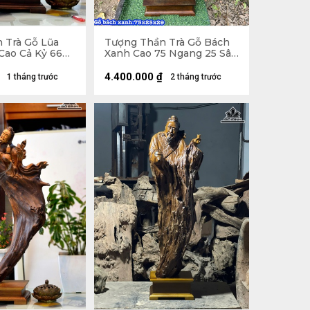
 Trà Gỗ Lũa
Tượng Thần Trà Gỗ Bách
Cao Cả Kỷ 66
Xanh Cao 75 Ngang 25 Sâu
u 13 (cm) - Kỷ
29 (cm)
4.400.000
₫
1 tháng trước
2 tháng trước