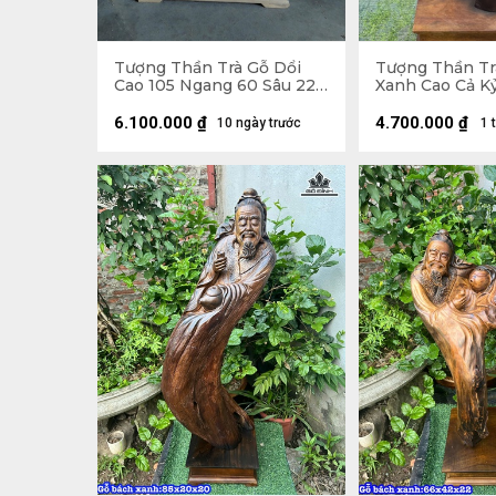
Tượng Thần Trà Gỗ Dổi
Tượng Thần Tr
Cao 105 Ngang 60 Sâu 22
Xanh Cao Cả K
(cm)
29 Sâu 19 (cm) 
6.100.000
₫
4.700.000
₫
10 ngày trước
1 