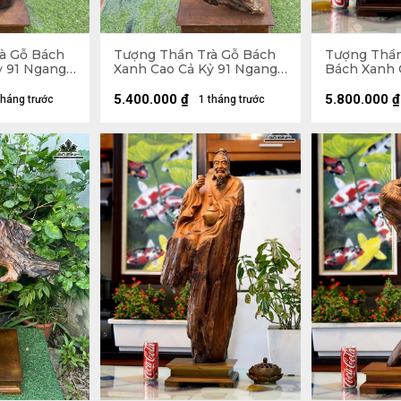
à Gỗ Bách
Tượng Thần Trà Gỗ Bách
Tượng Thần
ỷ 91 Ngang
Xanh Cao Cả Kỷ 91 Ngang
Bách Xanh 
- Kỷ Cao 10
28 Sâu 25 (cm) - Kỷ Cao 10
Ngang 26 Sâ
Cao 10
5.400.000
₫
5.800.000
₫
tháng trước
1 tháng trước