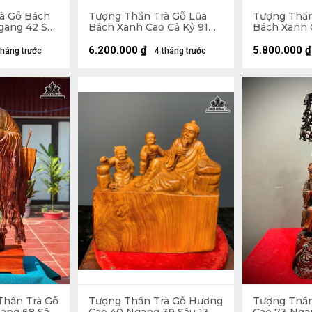
à Gỗ Bách
Tượng Thần Trà Gỗ Lũa
Tượng Thần
gang 42 Sâu
Bách Xanh Cao Cả Kỷ 91
Bách Xanh 
Ngang 26 Sâu 22 (cm) - Kỷ
Ngang 30 Sâ
Cao 10 (cm)
Cao 10 (cm)
6.200.000
₫
5.800.000
₫
tháng trước
4 tháng trước
Thần Trà Gỗ
Tượng Thần Trà Gỗ Hương
Tượng Thần