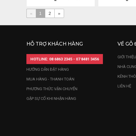
«
1
2
»
HỖ TRỢ KHÁCH HÀNG
VỀ GỖ 
GIỚI THIỆ
HOTLINE: 08 6863 2345 - 07 8481 3456
NHÀ CUNG
HƯỚNG DẪN ĐẶT HÀNG
KÊNH THÔ
MUA HÀNG - THANH TOÁN
LIÊN HỆ
PHƯƠNG THỨC VẬN CHUYỂN
GẶP SỰ CỐ KHI NHẬN HÀNG