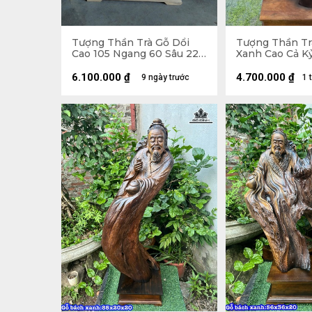
Tượng Thần Trà Gỗ Dổi
Tượng Thần Tr
Cao 105 Ngang 60 Sâu 22
Xanh Cao Cả K
(cm)
29 Sâu 19 (cm) 
6.100.000
₫
4.700.000
₫
9 ngày trước
1 