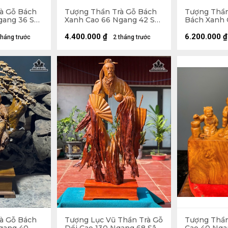
à Gỗ Bách
Tượng Thần Trà Gỗ Bách
Tượng Thần
gang 36 Sâu
Xanh Cao 66 Ngang 42 Sâu
Bách Xanh 
22 (cm)
Ngang 26 Sâ
Cao 10 (cm)
4.400.000
₫
6.200.000
₫
tháng trước
2 tháng trước
à Gỗ Bách
Tượng Lục Vũ Thần Trà Gỗ
Tượng Thần