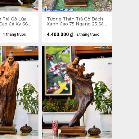
 Trà Gỗ Lũa
Tượng Thần Trà Gỗ Bách
Cao Cả Kỷ 66
Xanh Cao 75 Ngang 25 Sâu
u 13 (cm) - Kỷ
29 (cm)
4.400.000
₫
1 tháng trước
2 tháng trước