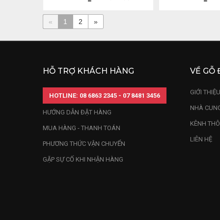
«
1
2
»
HỖ TRỢ KHÁCH HÀNG
VỀ GỖ 
GIỚI THIỆ
HOTLINE: 08 6863 2345 - 07 8481 3456
NHÀ CUNG
HƯỚNG DẪN ĐẶT HÀNG
KÊNH THÔ
MUA HÀNG - THANH TOÁN
LIÊN HỆ
PHƯƠNG THỨC VẬN CHUYỂN
GẶP SỰ CỐ KHI NHẬN HÀNG