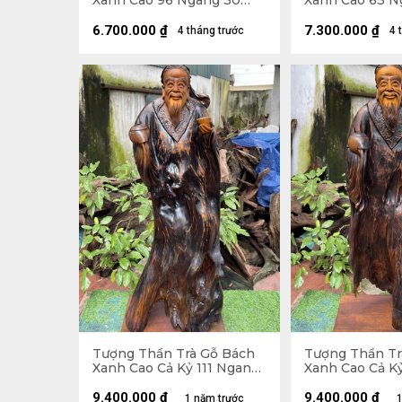
Xanh Cao 96 Ngang 30
Xanh Cao 63 N
Sâu 20 (cm)
Sâu 30 (cm)
6.700.000
₫
7.300.000
₫
4 tháng trước
4 
Tượng Thần Trà Gỗ Bách
Tượng Thần Tr
Xanh Cao Cả Kỷ 111 Ngang
Xanh Cao Cả Kỷ
40 Sâu 23 (cm) - Kỷ Cao 10
35 Sâu 25 (cm) 
(cm)
(cm)
9.400.000
₫
9.400.000
₫
1 năm trước
1