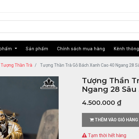
 phẩm
 phẩm
Sản phẩm
Sản phẩm
Chính sách mua hàng
Chính sách mua hàng
Kênh thông
Kênh thông
Tượng Thần Trà
Tượng Thần Trà Gỗ Bách Xanh Cao 40 Ngang 28 S
Tượng Thần Tr
Ngang 28 Sâu 
4.500.000
₫
THÊM VÀO GIỎ HÀNG
Tạm thời hết hàng