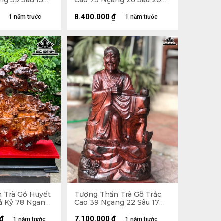
ng 39 Sâu 13
Cao 73 Ngang 26 Sâu 20
(cm)
8.400.000
₫
1 năm trước
1 năm trước
 Trà Gỗ Huyết
Tượng Thần Trà Gỗ Trắc
ả Kỷ 78 Ngang
Cao 39 Ngang 22 Sâu 17
m) - Kỷ Cao 11
(cm)
₫
7.100.000
₫
1 năm trước
1 năm trước