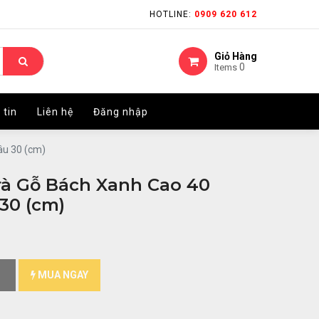
HOTLINE:
HOTLINE:
0909 620 612
0909 620 612
Giỏ Hàng
Giỏ Hàng
0
0
Items
Items
 tin
 tin
Liên hệ
Liên hệ
Đăng nhập
Đăng nhập
âu 30 (cm)
à Gỗ Bách Xanh Cao 40
30 (cm)
MUA NGAY