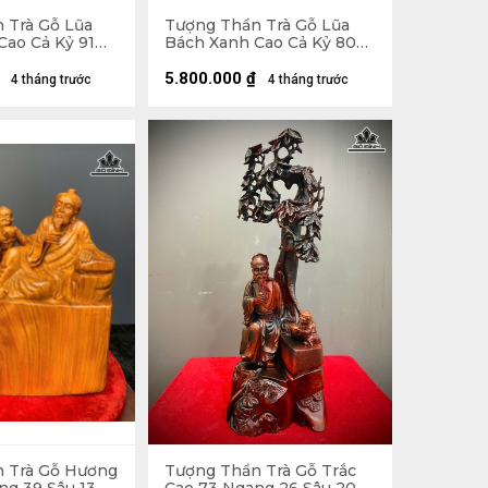
 Trà Gỗ Lũa
Tượng Thần Trà Gỗ Lũa
Cao Cả Kỷ 91
Bách Xanh Cao Cả Kỷ 80
u 22 (cm) - Kỷ
Ngang 30 Sâu 16 (cm) - Kỷ
Cao 10 (cm)
5.800.000
₫
4 tháng trước
4 tháng trước
 Trà Gỗ Hương
Tượng Thần Trà Gỗ Trắc