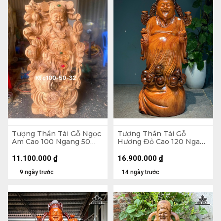
Tượng Thần Tài Gỗ Ngọc
Tượng Thần Tài Gỗ
Am Cao 100 Ngang 50
Hương Đỏ Cao 120 Ngang
Sâu 32 (cm)
45 Sâu 42 (cm)
11.100.000
₫
16.900.000
₫
9 ngày trước
14 ngày trước