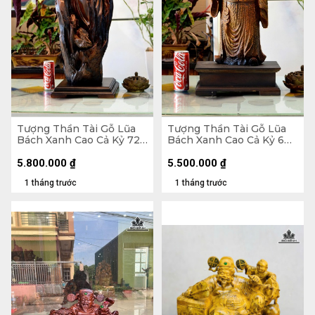
Tượng Thần Tài Gỗ Lũa
Tượng Thần Tài Gỗ Lũa
Bách Xanh Cao Cả Kỷ 72
Bách Xanh Cao Cả Kỷ 60
Ngang 28 Sâu 20 (cm) -
Ngang 22 Sâu 11 (cm) - Kỷ
Kỷ Cao 10
Cao 10
5.800.000
₫
5.500.000
₫
1 tháng trước
1 tháng trước