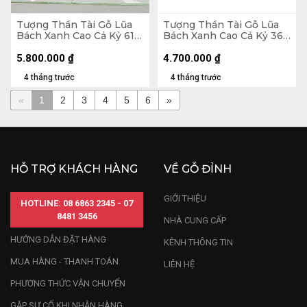
Tượng Thần Tài Gỗ Lũa
Tượng Thần Tài Gỗ Lũa
Bách Xanh Cao Cả Kỷ 61
Bách Xanh Cao Cả Kỷ 36
Ngang 23 Sâu 13 (cm) - Kỷ
Ngang 42 Sâu 20 (cm) -
Cao 10 (cm)
Kỷ Cao 10 (cm)
5.800.000
₫
4.700.000
₫
4 tháng trước
4 tháng trước
«
1
2
3
4
5
6
»
HỖ TRỢ KHÁCH HÀNG
VỀ GỖ ĐỈNH
GIỚI THIỆU
HOTLINE: 08 6863 2345 - 07
8481 3456
NHÀ CUNG CẤP
HƯỚNG DẪN ĐẶT HÀNG
KÊNH THÔNG TIN
MUA HÀNG - THANH TOÁN
LIÊN HỆ
PHƯƠNG THỨC VẬN CHUYỂN
GẶP SỰ CỐ KHI NHẬN HÀNG