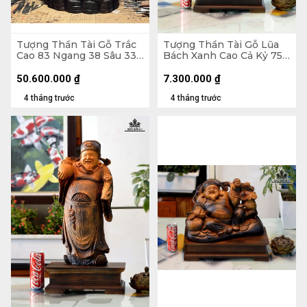
Tượng Thần Tài Gỗ Trắc
Tượng Thần Tài Gỗ Lũa
Cao 83 Ngang 38 Sâu 33
Bách Xanh Cao Cả Kỷ 75
(cm) - 42kg
Ngang 33 Sâu 16 (cm) - Kỷ
Cao 10 (cm)
50.600.000
₫
7.300.000
₫
4 tháng trước
4 tháng trước