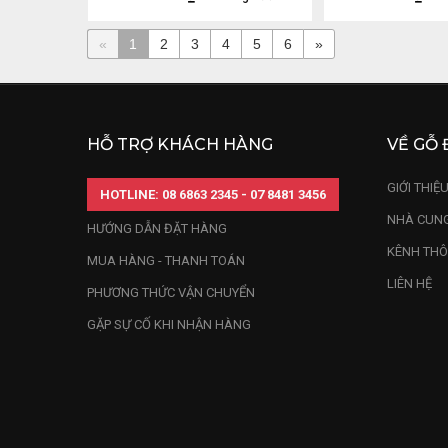
«
1
2
3
4
5
6
»
HỖ TRỢ KHÁCH HÀNG
VỀ GỖ 
GIỚI THIỆ
HOTLINE: 08 6863 2345 - 07 8481 3456
NHÀ CUNG
HƯỚNG DẪN ĐẶT HÀNG
KÊNH THÔ
MUA HÀNG - THANH TOÁN
LIÊN HỆ
PHƯƠNG THỨC VẬN CHUYỂN
GẶP SỰ CỐ KHI NHẬN HÀNG