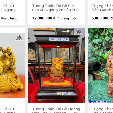
i Gỗ Nu
Tượng Thần Tài Gỗ Sưa
Tượng Thần
32 Ngang 63
Cao 60 Ngang 28 Sâu 20
Bách Xanh 
(cm)
Ngang 28 Sâu 20 
Cao 10
17.000.000
₫
5.800.000
₫
1 tháng trước
1 tháng trước
i Gỗ Nu
Tượng Thần Tài Gỗ Hoàng
Tượng Thần