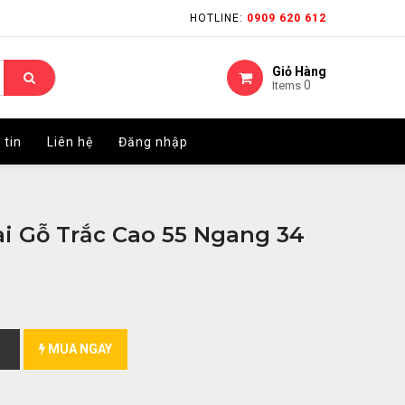
HOTLINE:
HOTLINE:
0909 620 612
0909 620 612
Giỏ Hàng
Giỏ Hàng
0
0
Items
Items
 tin
 tin
Liên hệ
Liên hệ
Đăng nhập
Đăng nhập
i Gỗ Trắc Cao 55 Ngang 34
MUA NGAY