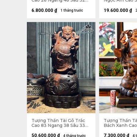
Cao 26 Ngang 48 Sâu 32
Ngọc Am Cao 3
(cm)
Sâu 22 (cm)
6.800.000
₫
19.600.000
₫
1 tháng trước
Tượng Thần Tài Gỗ Trắc
Tượng Thần Tà
Cao 83 Ngang 38 Sâu 33
Bách Xanh Cao
(cm) - 42kg
Ngang 33 Sâu 1
Cao 10 (cm)
50.600.000
₫
7.300.000
₫
4 tháng trước
4 