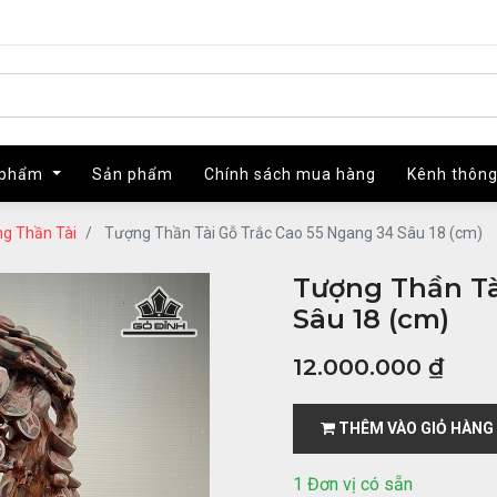
 phẩm
 phẩm
Sản phẩm
Sản phẩm
Chính sách mua hàng
Chính sách mua hàng
Kênh thông
Kênh thông
g Thần Tài
Tượng Thần Tài Gỗ Trắc Cao 55 Ngang 34 Sâu 18 (cm)
Tượng Thần Tà
Sâu 18 (cm)
12.000.000
₫
THÊM VÀO GIỎ HÀNG
1 Đơn vị có sẵn