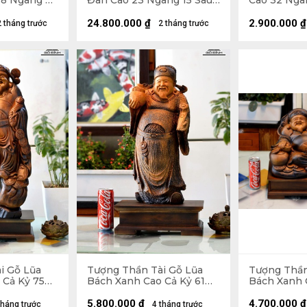
8 Ngang 45
Đàn Cao 23 Ngang 15 Sâu
Cao 32 Ngan
10 (cm)
(cm)
24.800.000
₫
2.900.000
₫
2 tháng trước
2 tháng trước
i Gỗ Lũa
Tượng Thần Tài Gỗ Lũa
Tượng Thần
 Cả Kỷ 75
Bách Xanh Cao Cả Kỷ 61
Bách Xanh 
6 (cm) - Kỷ
Ngang 23 Sâu 13 (cm) - Kỷ
Ngang 42 Sâ
Cao 10 (cm)
Cao 10 (cm)
5.800.000
₫
4.700.000
₫
tháng trước
4 tháng trước