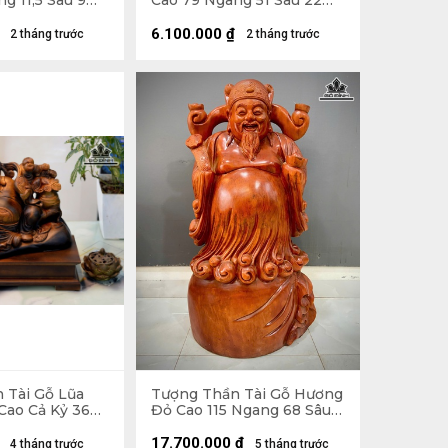
g 11,5 Sâu 9
Cao 79 Ngang 51 Sâu 22
(cm)
6.100.000
₫
2 tháng trước
2 tháng trước
 Tài Gỗ Lũa
Tượng Thần Tài Gỗ Hương
Cao Cả Kỷ 36
Đỏ Cao 115 Ngang 68 Sâu
u 20 (cm) - Kỷ
33 (cm)
17.700.000
₫
4 tháng trước
5 tháng trước