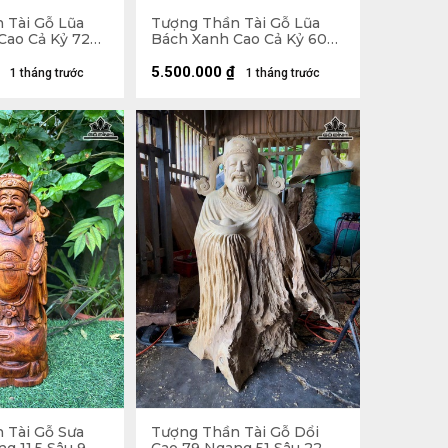
 Tài Gỗ Lũa
Tượng Thần Tài Gỗ Lũa
Cao Cả Kỷ 72
Bách Xanh Cao Cả Kỷ 60
(cm) - Kỷ
Ngang 22 Sâu 11 (cm) - Kỷ
Cao 10
5.500.000
₫
1 tháng trước
1 tháng trước
 Tài Gỗ Sưa
Tượng Thần Tài Gỗ Dổi