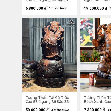
Cao 26 Ngang 48 Sâu 32
Ngọc Am Cao 3
(cm)
Sâu 22 (cm)
6.800.000
₫
19.600.000
₫
1 tháng trước
Tượng Thần Tài Gỗ Trắc
Tượng Thần Tà
Cao 83 Ngang 38 Sâu 33
Bách Xanh Cao
(cm) - 42kg
Ngang 33 Sâu 1
Cao 10 (cm)
50.600.000
₫
7.300.000
₫
4 tháng trước
4 