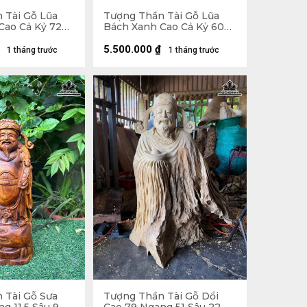
 Tài Gỗ Lũa
Tượng Thần Tài Gỗ Lũa
Cao Cả Kỷ 72
Bách Xanh Cao Cả Kỷ 60
(cm) - Kỷ
Ngang 22 Sâu 11 (cm) - Kỷ
Cao 10
5.500.000
₫
1 tháng trước
1 tháng trước
 Tài Gỗ Sưa
Tượng Thần Tài Gỗ Dổi