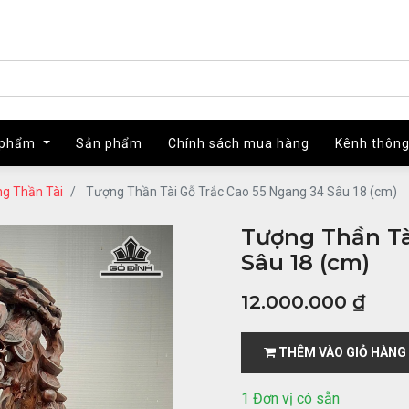
 phẩm
 phẩm
Sản phẩm
Sản phẩm
Chính sách mua hàng
Chính sách mua hàng
Kênh thông
Kênh thông
g Thần Tài
Tượng Thần Tài Gỗ Trắc Cao 55 Ngang 34 Sâu 18 (cm)
Tượng Thần Tà
Sâu 18 (cm)
12.000.000
₫
THÊM VÀO GIỎ HÀNG
1 Đơn vị có sẵn