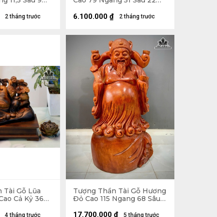
g 11,5 Sâu 9
Cao 79 Ngang 51 Sâu 22
(cm)
6.100.000
₫
2 tháng trước
2 tháng trước
 Tài Gỗ Lũa
Tượng Thần Tài Gỗ Hương
Cao Cả Kỷ 36
Đỏ Cao 115 Ngang 68 Sâu
u 20 (cm) - Kỷ
33 (cm)
17.700.000
₫
4 tháng trước
5 tháng trước