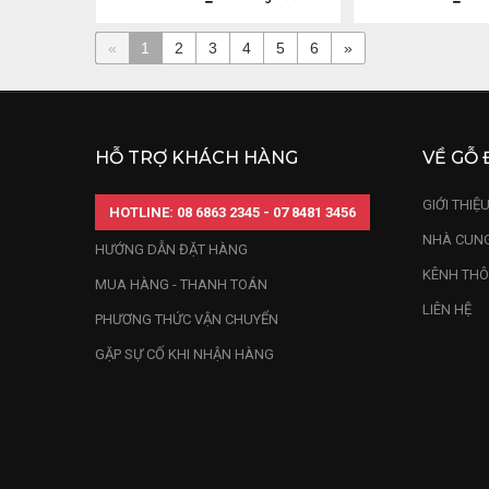
«
1
2
3
4
5
6
»
HỖ TRỢ KHÁCH HÀNG
VỀ GỖ 
GIỚI THIỆ
HOTLINE: 08 6863 2345 - 07 8481 3456
NHÀ CUNG
HƯỚNG DẪN ĐẶT HÀNG
KÊNH THÔ
MUA HÀNG - THANH TOÁN
LIÊN HỆ
PHƯƠNG THỨC VẬN CHUYỂN
GẶP SỰ CỐ KHI NHẬN HÀNG