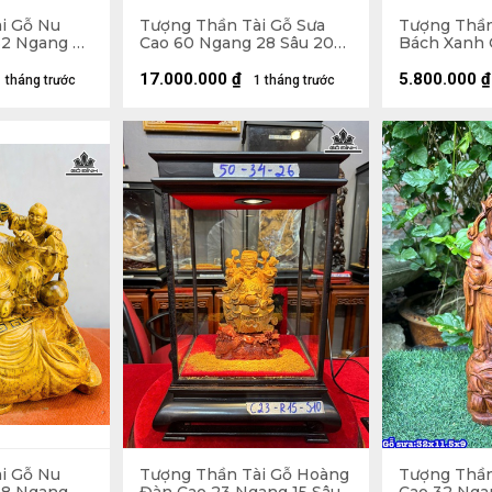
i Gỗ Nu
Tượng Thần Tài Gỗ Sưa
Tượng Thần
32 Ngang 63
Cao 60 Ngang 28 Sâu 20
Bách Xanh 
(cm)
Ngang 28 Sâu 20 
Cao 10
17.000.000
₫
5.800.000
₫
1 tháng trước
1 tháng trước
i Gỗ Nu
Tượng Thần Tài Gỗ Hoàng
Tượng Thần