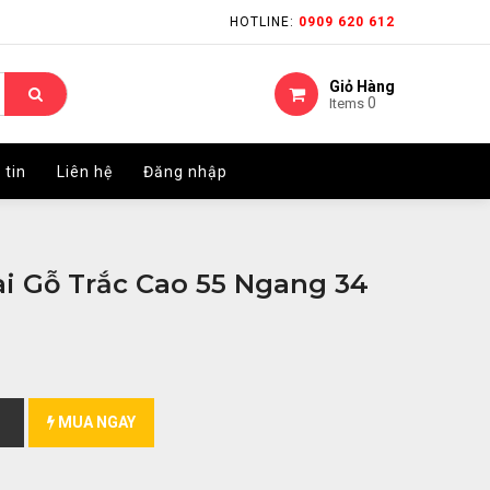
HOTLINE:
HOTLINE:
0909 620 612
0909 620 612
Giỏ Hàng
Giỏ Hàng
0
0
Items
Items
 tin
 tin
Liên hệ
Liên hệ
Đăng nhập
Đăng nhập
i Gỗ Trắc Cao 55 Ngang 34
MUA NGAY