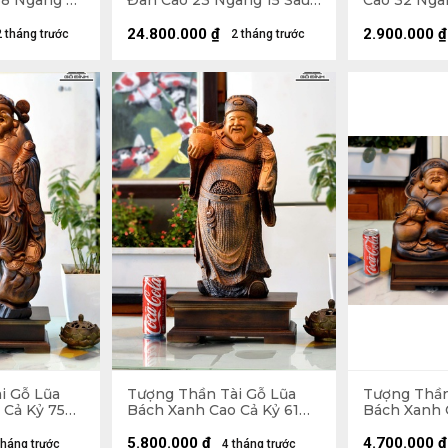
8 Ngang 45
Đàn Cao 23 Ngang 15 Sâu
Cao 32 Ngan
10 (cm)
(cm)
24.800.000
₫
2.900.000
₫
2 tháng trước
2 tháng trước
i Gỗ Lũa
Tượng Thần Tài Gỗ Lũa
Tượng Thần
 Cả Kỷ 75
Bách Xanh Cao Cả Kỷ 61
Bách Xanh 
6 (cm) - Kỷ
Ngang 23 Sâu 13 (cm) - Kỷ
Ngang 42 Sâ
Cao 10 (cm)
Cao 10 (cm)
5.800.000
₫
4.700.000
₫
tháng trước
4 tháng trước