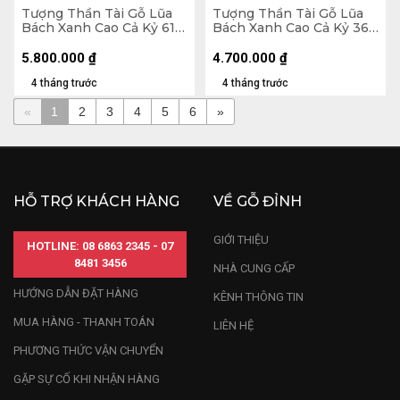
Tượng Thần Tài Gỗ Lũa
Tượng Thần Tài Gỗ Lũa
Bách Xanh Cao Cả Kỷ 61
Bách Xanh Cao Cả Kỷ 36
Ngang 23 Sâu 13 (cm) - Kỷ
Ngang 42 Sâu 20 (cm) -
Cao 10 (cm)
Kỷ Cao 10 (cm)
5.800.000
₫
4.700.000
₫
4 tháng trước
4 tháng trước
«
1
2
3
4
5
6
»
HỖ TRỢ KHÁCH HÀNG
VỀ GỖ ĐỈNH
GIỚI THIỆU
HOTLINE: 08 6863 2345 - 07
8481 3456
NHÀ CUNG CẤP
HƯỚNG DẪN ĐẶT HÀNG
KÊNH THÔNG TIN
MUA HÀNG - THANH TOÁN
LIÊN HỆ
PHƯƠNG THỨC VẬN CHUYỂN
GẶP SỰ CỐ KHI NHẬN HÀNG