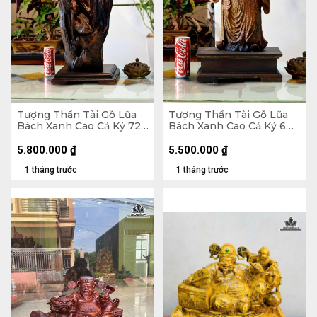
Tượng Thần Tài Gỗ Lũa
Tượng Thần Tài Gỗ Lũa
Bách Xanh Cao Cả Kỷ 72
Bách Xanh Cao Cả Kỷ 60
Ngang 28 Sâu 20 (cm) -
Ngang 22 Sâu 11 (cm) - Kỷ
Kỷ Cao 10
Cao 10
5.800.000
₫
5.500.000
₫
1 tháng trước
1 tháng trước