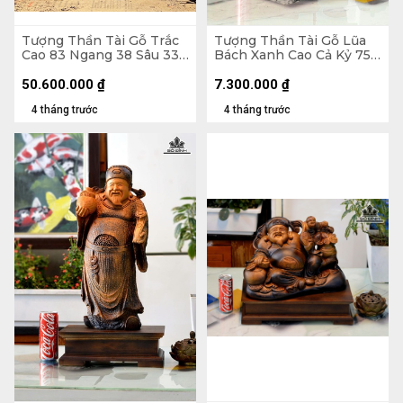
Tượng Thần Tài Gỗ Trắc
Tượng Thần Tài Gỗ Lũa
Cao 83 Ngang 38 Sâu 33
Bách Xanh Cao Cả Kỷ 75
(cm) - 42kg
Ngang 33 Sâu 16 (cm) - Kỷ
Cao 10 (cm)
50.600.000
₫
7.300.000
₫
4 tháng trước
4 tháng trước