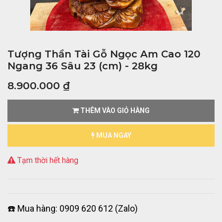
Tượng Thần Tài Gỗ Ngọc Am Cao 120
Ngang 36 Sâu 23 (cm) - 28kg
8.900.000
₫
THÊM VÀO GIỎ HÀNG
MUA NGAY
Tạm thời hết hàng
☎️ Mua hàng: 0909 620 612 (Zalo)