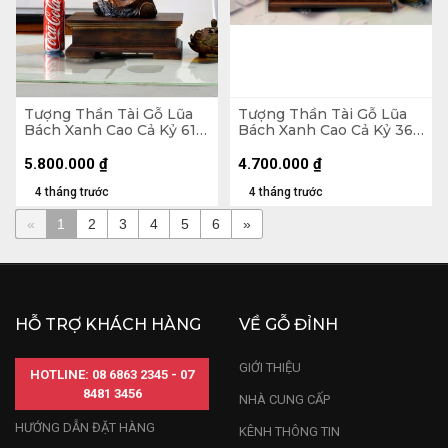
Tượng Thần Tài Gỗ Lũa
Tượng Thần Tài Gỗ Lũa
Bách Xanh Cao Cả Kỷ 61
Bách Xanh Cao Cả Kỷ 36
Ngang 23 Sâu 13 (cm) - Kỷ
Ngang 42 Sâu 20 (cm) -
Cao 10 (cm)
Kỷ Cao 10 (cm)
5.800.000
₫
4.700.000
₫
4 tháng trước
4 tháng trước
«
1
2
3
4
5
6
»
HỖ TRỢ KHÁCH HÀNG
VỀ GỖ ĐỈNH
GIỚI THIỆU
HOTLINE: 08 6863 2345 - 07
8481 3456
NHÀ CUNG CẤP
HƯỚNG DẪN ĐẶT HÀNG
KÊNH THÔNG TIN