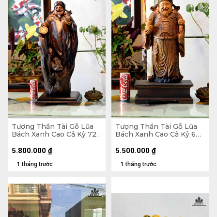
Tượng Thần Tài Gỗ Lũa
Tượng Thần Tài Gỗ Lũa
Bách Xanh Cao Cả Kỷ 72
Bách Xanh Cao Cả Kỷ 60
Ngang 28 Sâu 20 (cm) -
Ngang 22 Sâu 11 (cm) - Kỷ
Kỷ Cao 10
Cao 10
5.800.000
₫
5.500.000
₫
1 tháng trước
1 tháng trước