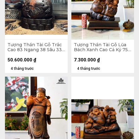
Tượng Thần Tài Gỗ Trắc
Tượng Thần Tài Gỗ Lũa
Cao 83 Ngang 38 Sâu 33
Bách Xanh Cao Cả Kỷ 75
(cm) - 42kg
Ngang 33 Sâu 16 (cm) - Kỷ
Cao 10 (cm)
50.600.000
₫
7.300.000
₫
4 tháng trước
4 tháng trước