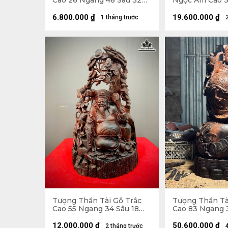
Cao 26 Ngang 48 Sâu 32
Ngọc Am Cao 3
(cm)
Sâu 22 (cm)
6.800.000
₫
19.600.000
₫
1 tháng trước
Tượng Thần Tài Gỗ Trắc
Tượng Thần Tà
Cao 55 Ngang 34 Sâu 18
Cao 83 Ngang 
(cm)
(cm) - 42kg
12.000.000
₫
50.600.000
₫
2 tháng trước