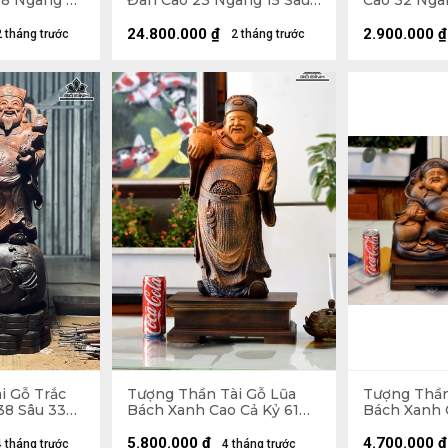
8 Ngang 45
Đàn Cao 23 Ngang 15 Sâu
Cao 32 Ngan
10 (cm)
(cm)
24.800.000
₫
2.900.000
₫
2 tháng trước
2 tháng trước
i Gỗ Trắc
Tượng Thần Tài Gỗ Lũa
Tượng Thần
38 Sâu 33
Bách Xanh Cao Cả Kỷ 61
Bách Xanh 
Ngang 23 Sâu 13 (cm) - Kỷ
Ngang 42 Sâ
Cao 10 (cm)
Cao 10 (cm)
5.800.000
₫
4.700.000
₫
4 tháng trước
4 tháng trước