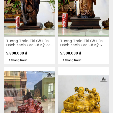
Tượng Thần Tài Gỗ Lũa
Tượng Thần Tài Gỗ Lũa
Bách Xanh Cao Cả Kỷ 72
Bách Xanh Cao Cả Kỷ 60
Ngang 28 Sâu 20 (cm) -
Ngang 22 Sâu 11 (cm) - Kỷ
Kỷ Cao 10
Cao 10
5.800.000
₫
5.500.000
₫
1 tháng trước
1 tháng trước