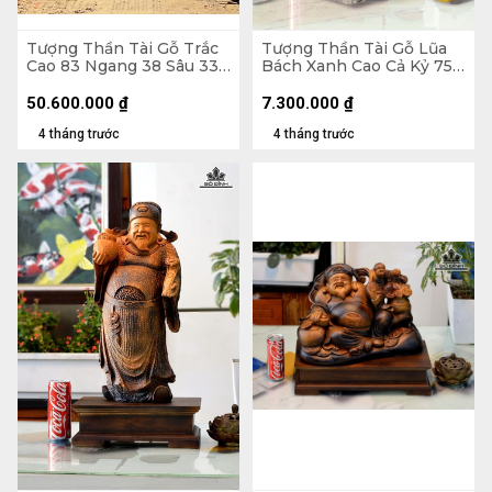
Tượng Thần Tài Gỗ Trắc
Tượng Thần Tài Gỗ Lũa
Cao 83 Ngang 38 Sâu 33
Bách Xanh Cao Cả Kỷ 75
(cm) - 42kg
Ngang 33 Sâu 16 (cm) - Kỷ
Cao 10 (cm)
50.600.000
₫
7.300.000
₫
4 tháng trước
4 tháng trước