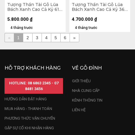
Tượng Thần Tài Gỗ Lũa
Tượng Thần Tài Gỗ Lũa
Bách Xanh Cao Cả Kỷ 61
Bách Xanh Cao Cả Kỷ 36
Ngang 23 Sâu 13 (cm) - Kỷ
Ngang 42 Sâu 20 (cm) -
Cao 10 (cm)
Kỷ Cao 10 (cm)
5.800.000
₫
4.700.000
₫
4 tháng trước
4 tháng trước
«
1
2
3
4
5
6
»
HỖ TRỢ KHÁCH HÀNG
VỀ GỖ ĐỈNH
GIỚI THIỆU
HOTLINE: 08 6863 2345 - 07
8481 3456
NHÀ CUNG CẤP
HƯỚNG DẪN ĐẶT HÀNG
KÊNH THÔNG TIN
MUA HÀNG - THANH TOÁN
LIÊN HỆ
PHƯƠNG THỨC VẬN CHUYỂN
GẶP SỰ CỐ KHI NHẬN HÀNG