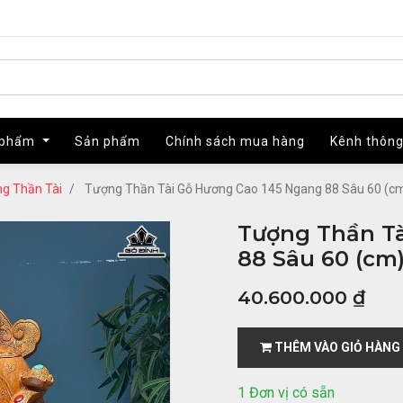
 phẩm
 phẩm
Sản phẩm
Sản phẩm
Chính sách mua hàng
Chính sách mua hàng
Kênh thông
Kênh thông
g Thần Tài
Tượng Thần Tài Gỗ Hương Cao 145 Ngang 88 Sâu 60 (c
Tượng Thần T
88 Sâu 60 (cm
40.600.000
₫
THÊM VÀO GIỎ HÀNG
1 Đơn vị có sẵn