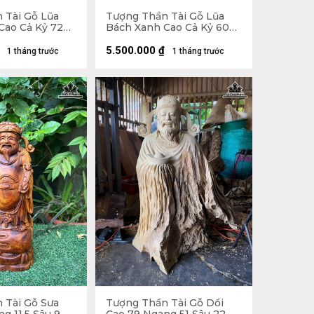
 Tài Gỗ Lũa
Tượng Thần Tài Gỗ Lũa
Cao Cả Kỷ 72
Bách Xanh Cao Cả Kỷ 60
(cm) - Kỷ
Ngang 22 Sâu 11 (cm) - Kỷ
Cao 10
5.500.000
₫
1 tháng trước
1 tháng trước
 Tài Gỗ Sưa
Tượng Thần Tài Gỗ Dổi