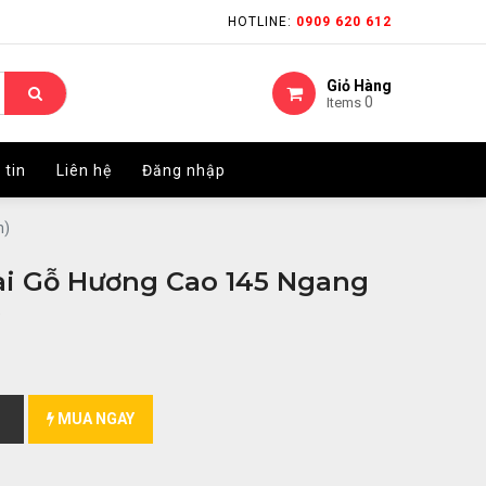
HOTLINE:
HOTLINE:
0909 620 612
0909 620 612
Giỏ Hàng
Giỏ Hàng
0
0
Items
Items
 tin
 tin
Liên hệ
Liên hệ
Đăng nhập
Đăng nhập
m)
ài Gỗ Hương Cao 145 Ngang
)
MUA NGAY