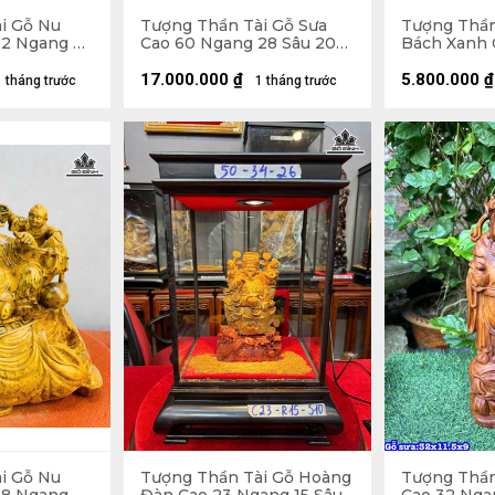
i Gỗ Nu
Tượng Thần Tài Gỗ Sưa
Tượng Thần
32 Ngang 63
Cao 60 Ngang 28 Sâu 20
Bách Xanh 
(cm)
Ngang 28 Sâu 20 
Cao 10
17.000.000
₫
5.800.000
₫
1 tháng trước
1 tháng trước
i Gỗ Nu
Tượng Thần Tài Gỗ Hoàng
Tượng Thần