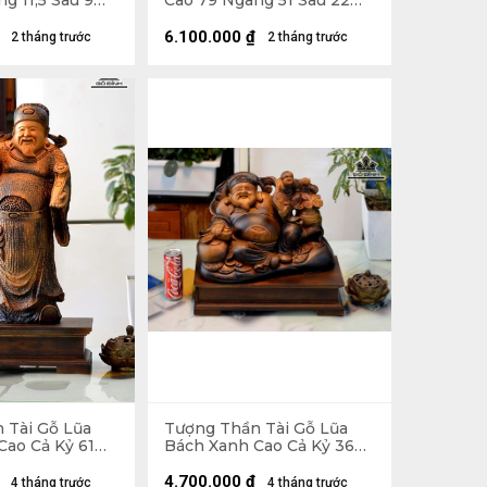
g 11,5 Sâu 9
Cao 79 Ngang 51 Sâu 22
(cm)
6.100.000
₫
2 tháng trước
2 tháng trước
 Tài Gỗ Lũa
Tượng Thần Tài Gỗ Lũa
Cao Cả Kỷ 61
Bách Xanh Cao Cả Kỷ 36
u 13 (cm) - Kỷ
Ngang 42 Sâu 20 (cm) - Kỷ
Cao 10 (cm)
4.700.000
₫
4 tháng trước
4 tháng trước