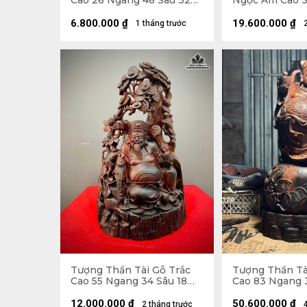
Cao 26 Ngang 48 Sâu 32
Ngọc Am Cao 3
(cm)
Sâu 22 (cm)
6.800.000
₫
19.600.000
₫
1 tháng trước
Tượng Thần Tài Gỗ Trắc
Tượng Thần Tà
Cao 55 Ngang 34 Sâu 18
Cao 83 Ngang 
(cm)
(cm) - 42kg
12.000.000
₫
50.600.000
₫
2 tháng trước