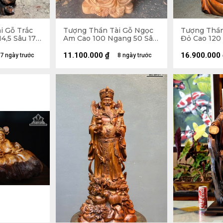
i Gỗ Trắc
Tượng Thần Tài Gỗ Ngọc
Tượng Thần
4,5 Sâu 17
Am Cao 100 Ngang 50 Sâu
Đỏ Cao 120
32 (cm)
42 (cm)
11.100.000
₫
16.900.000
7 ngày trước
8 ngày trước