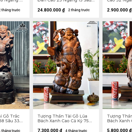
8 Ngang 45
Đàn Cao 23 Ngang 15 Sâu
Cao 32 Ngan
10 (cm)
(cm)
24.800.000
₫
2.900.000
₫
2 tháng trước
2 tháng trước
i Gỗ Trắc
Tượng Thần Tài Gỗ Lũa
Tượng Thần
38 Sâu 33
Bách Xanh Cao Cả Kỷ 75
Bách Xanh 
Ngang 33 Sâu 16 (cm) - Kỷ
Ngang 23 Sâ
Cao 10 (cm)
Cao 10 (cm)
7.300.000
₫
5.800.000
₫
4 tháng trước
4 tháng trước