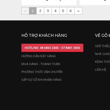
«
1
2
3
4
5
6
»
HỖ TRỢ KHÁCH HÀNG
VỀ GỖ 
GIỚI THIỆ
HOTLINE: 08 6863 2345 - 07 8481 3456
NHÀ CUNG
HƯỚNG DẪN ĐẶT HÀNG
KÊNH THÔ
MUA HÀNG - THANH TOÁN
LIÊN HỆ
PHƯƠNG THỨC VẬN CHUYỂN
GẶP SỰ CỐ KHI NHẬN HÀNG