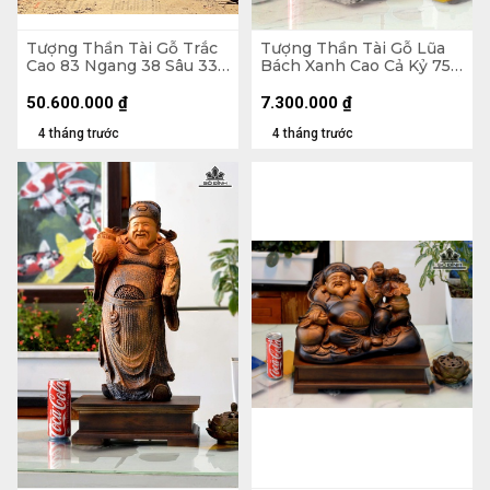
Tượng Thần Tài Gỗ Trắc
Tượng Thần Tài Gỗ Lũa
Cao 83 Ngang 38 Sâu 33
Bách Xanh Cao Cả Kỷ 75
(cm) - 42kg
Ngang 33 Sâu 16 (cm) - Kỷ
Cao 10 (cm)
50.600.000
₫
7.300.000
₫
4 tháng trước
4 tháng trước