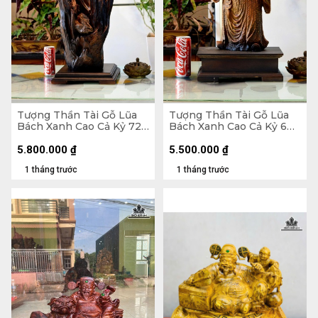
Tượng Thần Tài Gỗ Lũa
Tượng Thần Tài Gỗ Lũa
Bách Xanh Cao Cả Kỷ 72
Bách Xanh Cao Cả Kỷ 60
Ngang 28 Sâu 20 (cm) -
Ngang 22 Sâu 11 (cm) - Kỷ
Kỷ Cao 10
Cao 10
5.800.000
₫
5.500.000
₫
1 tháng trước
1 tháng trước