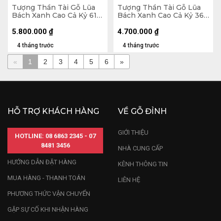
Tượng Thần Tài Gỗ Lũa
Tượng Thần Tài Gỗ Lũa
Bách Xanh Cao Cả Kỷ 61
Bách Xanh Cao Cả Kỷ 36
Ngang 23 Sâu 13 (cm) - Kỷ
Ngang 42 Sâu 20 (cm) -
Cao 10 (cm)
Kỷ Cao 10 (cm)
5.800.000
₫
4.700.000
₫
4 tháng trước
4 tháng trước
«
1
2
3
4
5
6
»
HỖ TRỢ KHÁCH HÀNG
VỀ GỖ ĐỈNH
GIỚI THIỆU
HOTLINE: 08 6863 2345 - 07
8481 3456
NHÀ CUNG CẤP
HƯỚNG DẪN ĐẶT HÀNG
KÊNH THÔNG TIN
MUA HÀNG - THANH TOÁN
LIÊN HỆ
PHƯƠNG THỨC VẬN CHUYỂN
GẶP SỰ CỐ KHI NHẬN HÀNG