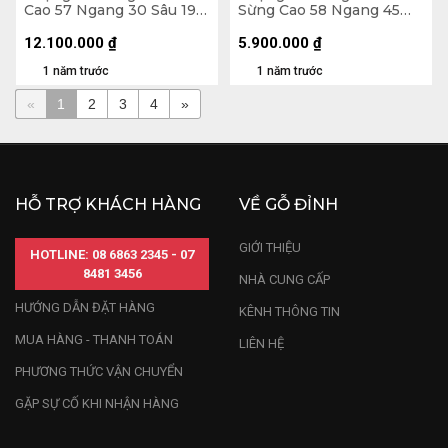
Cao 57 Ngang 30 Sâu 19
Sừng Cao 58 Ngang 45
(cm)
Sâu 23 (cm)
12.100.000
₫
5.900.000
₫
1 năm trước
1 năm trước
«
1
2
3
4
»
HỖ TRỢ KHÁCH HÀNG
VỀ GỖ ĐỈNH
GIỚI THIỆU
HOTLINE: 08 6863 2345 - 07
8481 3456
NHÀ CUNG CẤP
HƯỚNG DẪN ĐẶT HÀNG
KÊNH THÔNG TIN
MUA HÀNG - THANH TOÁN
LIÊN HỆ
PHƯƠNG THỨC VẬN CHUYỂN
GẶP SỰ CỐ KHI NHẬN HÀNG