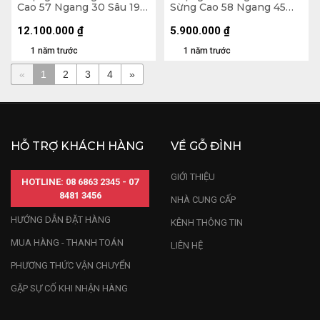
Cao 57 Ngang 30 Sâu 19
Sừng Cao 58 Ngang 45
(cm)
Sâu 23 (cm)
12.100.000
₫
5.900.000
₫
1 năm trước
1 năm trước
«
1
2
3
4
»
HỖ TRỢ KHÁCH HÀNG
VỀ GỖ ĐỈNH
GIỚI THIỆU
HOTLINE: 08 6863 2345 - 07
8481 3456
NHÀ CUNG CẤP
HƯỚNG DẪN ĐẶT HÀNG
KÊNH THÔNG TIN
MUA HÀNG - THANH TOÁN
LIÊN HỆ
PHƯƠNG THỨC VẬN CHUYỂN
GẶP SỰ CỐ KHI NHẬN HÀNG