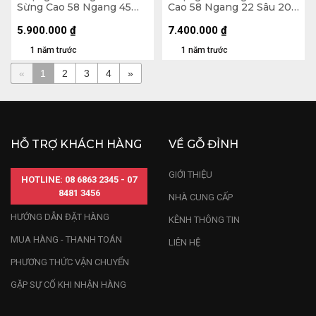
Sừng Cao 58 Ngang 45
Cao 58 Ngang 22 Sâu 20
Sâu 23 (cm)
(cm)
5.900.000
₫
7.400.000
₫
1 năm trước
1 năm trước
«
1
2
3
4
»
HỖ TRỢ KHÁCH HÀNG
VỀ GỖ ĐỈNH
GIỚI THIỆU
HOTLINE: 08 6863 2345 - 07
8481 3456
NHÀ CUNG CẤP
HƯỚNG DẪN ĐẶT HÀNG
KÊNH THÔNG TIN
MUA HÀNG - THANH TOÁN
LIÊN HỆ
PHƯƠNG THỨC VẬN CHUYỂN
GẶP SỰ CỐ KHI NHẬN HÀNG