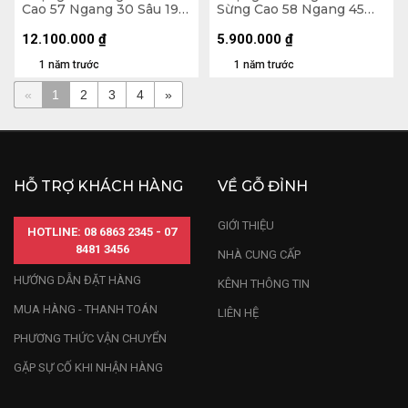
Cao 57 Ngang 30 Sâu 19
Sừng Cao 58 Ngang 45
(cm)
Sâu 23 (cm)
12.100.000
₫
5.900.000
₫
1 năm trước
1 năm trước
«
1
2
3
4
»
HỖ TRỢ KHÁCH HÀNG
VỀ GỖ ĐỈNH
GIỚI THIỆU
HOTLINE: 08 6863 2345 - 07
8481 3456
NHÀ CUNG CẤP
HƯỚNG DẪN ĐẶT HÀNG
KÊNH THÔNG TIN
MUA HÀNG - THANH TOÁN
LIÊN HỆ
PHƯƠNG THỨC VẬN CHUYỂN
GẶP SỰ CỐ KHI NHẬN HÀNG