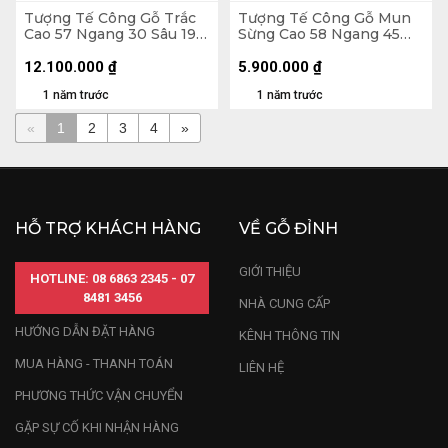
Tượng Tế Công Gỗ Trắc
Tượng Tế Công Gỗ Mun
Cao 57 Ngang 30 Sâu 19
Sừng Cao 58 Ngang 45
(cm)
Sâu 23 (cm)
12.100.000
₫
5.900.000
₫
1 năm trước
1 năm trước
«
1
2
3
4
»
HỖ TRỢ KHÁCH HÀNG
VỀ GỖ ĐỈNH
GIỚI THIỆU
HOTLINE: 08 6863 2345 - 07
8481 3456
NHÀ CUNG CẤP
HƯỚNG DẪN ĐẶT HÀNG
KÊNH THÔNG TIN
MUA HÀNG - THANH TOÁN
LIÊN HỆ
PHƯƠNG THỨC VẬN CHUYỂN
GẶP SỰ CỐ KHI NHẬN HÀNG