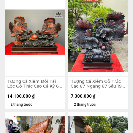
Tượng Cá Xiêm Đôi Tài
Tượng Cá Xiêm Gỗ Trắc
Lộc Gỗ Trắc Cao Cả Kỷ 66
Cao 67 Ngang 67 Sâu 19
Ngang 100 Sâu 38 (cm) -
(cm)
Kỷ Cao 10
14.100.000
₫
7.300.000
₫
2 tháng trước
2 tháng trước