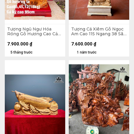
Tượng Ngũ Ngư Hóa
Tượng Cá Xiêm Gỗ Ngọc
Rồng Gỗ Hương Cao Cả
Am Cao 115 Ngang 38 Sâu
Kỷ 95 Ngang 45 Sâu 12
18 (cm)
(cm) - 18kg - Kỷ Cao 10
7.900.000
₫
7.600.000
₫
5 tháng trước
1 năm trước