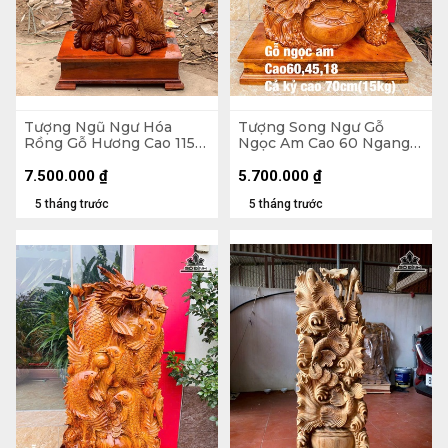
Tượng Ngũ Ngư Hóa
Tượng Song Ngư Gỗ
Rồng Gỗ Hương Cao 115
Ngọc Am Cao 60 Ngang
Ngang 48 Sâu 30 (cm) -
45 Sâu 18 (cm) - Cả Kỷ Cao
Không Kỷ Cao 100 (cm)
70 - 15kg
7.500.000
₫
5.700.000
₫
5 tháng trước
5 tháng trước