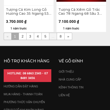
Tượng Cá Kim Long Gỗ
Tượng Cá Xiêm Gỗ Trắc
Hương Cao 35 Ngang 53
Cao 78 Ngang 68 Sâu 30
Sâu 10 (cm) - 7kg
(cm)
3.700.000
₫
7.100.000
₫
1 năm trước
1 năm trước
«
1
2
3
4
5
...
8
»
HỖ TRỢ KHÁCH HÀNG
VỀ GỖ ĐỈNH
GIỚI THIỆU
HOTLINE: 08 6863 2345 - 07
8481 3456
NHÀ CUNG CẤP
HƯỚNG DẪN ĐẶT HÀNG
KÊNH THÔNG TIN
MUA HÀNG - THANH TOÁN
LIÊN HỆ
PHƯƠNG THỨC VẬN CHUYỂN
GẶP SỰ CỐ KHI NHẬN HÀNG