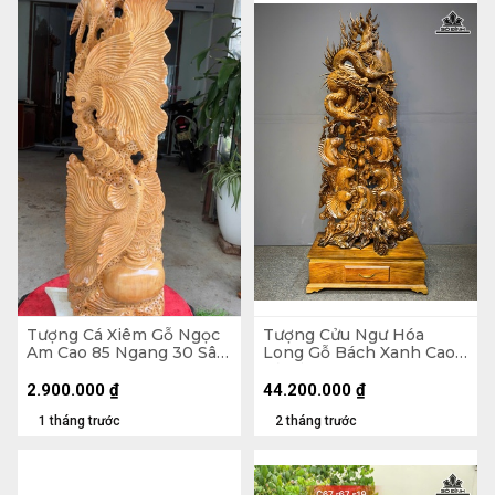
Tượng Cá Xiêm Gỗ Ngọc
Tượng Cửu Ngư Hóa
Am Cao 85 Ngang 30 Sâu
Long Gỗ Bách Xanh Cao
16 (cm)
Cả Kỷ 218 Ngang 88 Sâu
45 (cm) - Kỷ Cao 30
2.900.000
₫
44.200.000
₫
1 tháng trước
2 tháng trước