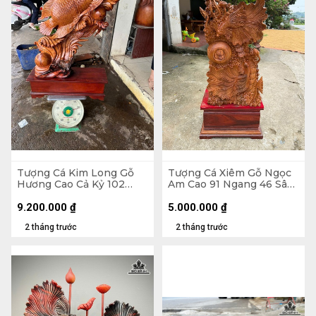
Tượng Cá Kim Long Gỗ
Tượng Cá Xiêm Gỗ Ngọc
Hương Cao Cả Kỷ 102
Am Cao 91 Ngang 46 Sâu
Ngang 70 Sâu 28 (cm) -
24 (cm)
Kỷ Cao 20
9.200.000
₫
5.000.000
₫
2 tháng trước
2 tháng trước