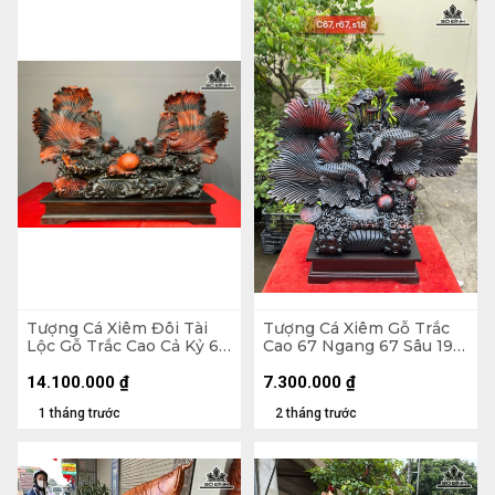
Tượng Cá Xiêm Đôi Tài
Tượng Cá Xiêm Gỗ Trắc
Lộc Gỗ Trắc Cao Cả Kỷ 66
Cao 67 Ngang 67 Sâu 19
Ngang 100 Sâu 38 (cm) -
(cm)
Kỷ Cao 10
14.100.000
₫
7.300.000
₫
1 tháng trước
2 tháng trước