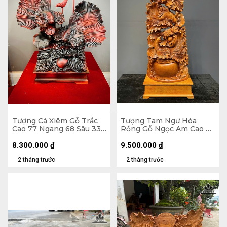
Tượng Cá Xiêm Gỗ Trắc
Tượng Tam Ngư Hóa
Cao 77 Ngang 68 Sâu 33
Rồng Gỗ Ngọc Am Cao Cả
(cm)
Kỷ 126 Ngang 48 Sâu 22
(cm) - Kỷ Cao 15 (cm)
8.300.000
₫
9.500.000
₫
2 tháng trước
2 tháng trước