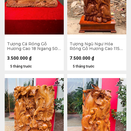
Tượng Cá Rồng Gỗ
Tượng Ngũ Ngư Hóa
Hương Cao 18 Ngang 50
Rồng Gỗ Hương Cao 115
Sâu 14 (cm)
Ngang 48 Sâu 30 (cm) -
Không Kỷ Cao 100 (cm)
3.500.000
₫
7.500.000
₫
5 tháng trước
5 tháng trước