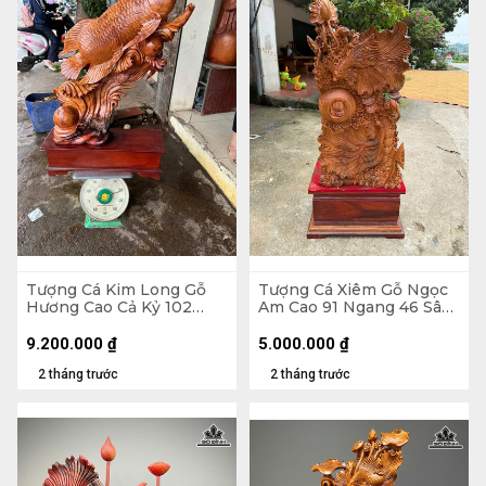
Tượng Cá Kim Long Gỗ
Tượng Cá Xiêm Gỗ Ngọc
Hương Cao Cả Kỷ 102
Am Cao 91 Ngang 46 Sâu
Ngang 70 Sâu 28 (cm) -
24 (cm)
Kỷ Cao 20
9.200.000
₫
5.000.000
₫
2 tháng trước
2 tháng trước