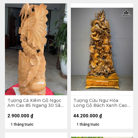
Tượng Cá Xiêm Gỗ Ngọc
Tượng Cửu Ngư Hóa
Am Cao 85 Ngang 30 Sâu
Long Gỗ Bách Xanh Cao
16 (cm)
Cả Kỷ 218 Ngang 88 Sâu
45 (cm) - Kỷ Cao 30
2.900.000
₫
44.200.000
₫
1 tháng trước
1 tháng trước