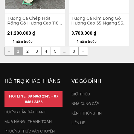
Tượng Cá Chép Hóa
Tượng Cá Kim Long Gỗ
Rồng Gỗ Hương Cao 118
Hương Cao 35 Ngang 53
Ngang 90 Sâu 52 (cm)
Sâu 10 (cm) - 7kg
21.200.000
₫
3.700.000
₫
1 năm trước
1 năm trước
«
1
2
3
4
5
...
8
»
HỖ TRỢ KHÁCH HÀNG
VỀ GỖ ĐỈNH
GIỚI THIỆU
HOTLINE: 08 6863 2345 - 07
8481 3456
NHÀ CUNG CẤP
HƯỚNG DẪN ĐẶT HÀNG
KÊNH THÔNG TIN
MUA HÀNG - THANH TOÁN
LIÊN HỆ
PHƯƠNG THỨC VẬN CHUYỂN