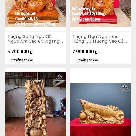
Tượng Song Ngư Gỗ
Tượng Ngũ Ngư Hóa
Ngọc Am Cao 60 Ngang
Rồng Gỗ Hương Cao Cả
45 Sâu 18 (cm) - Cả Kỷ Cao
Kỷ 95 Ngang 45 Sâu 12
70 - 15kg
(cm) - 18kg - Kỷ Cao 10
5.700.000
₫
7.900.000
₫
5 tháng trước
5 tháng trước