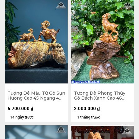
Tượng Dê Mẫu Tử Gỗ Sụn
Tượng Dê Phong Thủy
Hương Cao 45 Ngang 40
Gỗ Bách Xanh Cao 46
Sâu 22 (cm)
Ngang 20 Sâu 20 (cm)
6.700.000
₫
2.000.000
₫
14 ngày trước
1 tháng trước