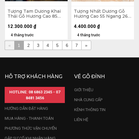
Tượng Tam Dương Khai
Tượng Nhất Dương Gỗ
Thái Gỗ Hương Cao 85
Hương Cao 55 Ngang 26
Ngang 80 Sâu 30 (cm)
Sâu 14 (cm)
12.300.000
₫
4.400.000
₫
4 tháng trước
4 tháng trước
«
1
2
3
4
5
6
7
»
HỖ TRỢ KHÁCH HÀNG
VỀ GỖ ĐỈNH
GIỚI THIỆU
HOTLINE: 08 6863 2345 - 07
8481 3456
NHÀ CUNG CẤP
HƯỚNG DẪN ĐẶT HÀNG
KÊNH THÔNG TIN
MUA HÀNG - THANH TOÁN
LIÊN HỆ
PHƯƠNG THỨC VẬN CHUYỂN
GẶP SỰ CỐ KHI NHẬN HÀNG