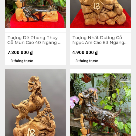
Tượng Dê Phong Thủy
Tượng Nhất Dương Gỗ
Gỗ Mun Cao 40 Ngang 29
Ngọc Am Cao 63 Ngang
Sâu 12 (cm)
40 Sâu 20 (cm)
7.300.000
₫
4.900.000
₫
3 tháng trước
3 tháng trước