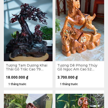
Tượng Tam Dương Khai
Tượng Dê Phong Thủy
Thái Gỗ Trắc Cao 79
Gỗ Ngọc Am Cao 52
Ngang 62 Sâu 40 (cm)
Ngang 41 Sâu 158 (cm) -
8kg
18.000.000
₫
3.700.000
₫
1 tháng trước
1 tháng trước