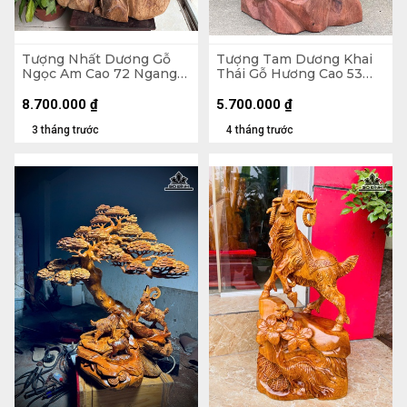
Tượng Nhất Dương Gỗ
Tượng Tam Dương Khai
Ngọc Am Cao 72 Ngang
Thái Gỗ Hương Cao 53
43 Sâu 35 (cm)
Ngang 31 Sâu 25 (cm) -
10kg
8.700.000
₫
5.700.000
₫
3 tháng trước
4 tháng trước