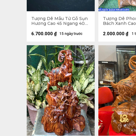
Tượng Dê Mẫu Tử Gỗ Sụn
Tượng Dê Pho
Hương Cao 45 Ngang 40
Bách Xanh Cao
Sâu 22 (cm)
20 Sâu 20 (cm)
6.700.000
₫
2.000.000
₫
15 ngày trước
1 