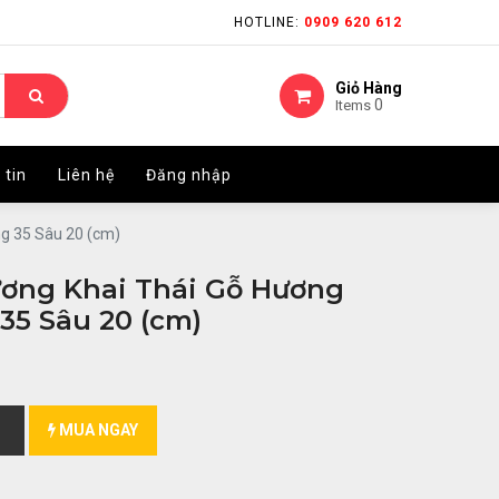
HOTLINE:
HOTLINE:
0909 620 612
0909 620 612
Giỏ Hàng
Giỏ Hàng
0
0
Items
Items
 tin
 tin
Liên hệ
Liên hệ
Đăng nhập
Đăng nhập
g 35 Sâu 20 (cm)
ơng Khai Thái Gỗ Hương
35 Sâu 20 (cm)
MUA NGAY