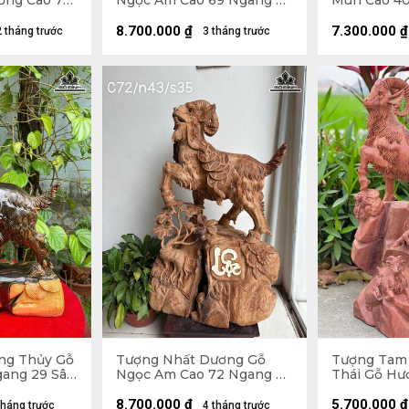
ơng Cao 79
Ngọc Am Cao 69 Ngang 37
Mun Cao 40
20 (cm)
Sâu 24 (cm)
12 (cm)
8.700.000
₫
7.300.000
₫
2 tháng trước
3 tháng trước
ng Thủy Gỗ
Tượng Nhất Dương Gỗ
Tượng Tam
ang 29 Sâu
Ngọc Am Cao 72 Ngang 43
Thái Gỗ Hư
Sâu 35 (cm)
Ngang 31 Sâ
10kg
8.700.000
₫
5.700.000
₫
tháng trước
4 tháng trước