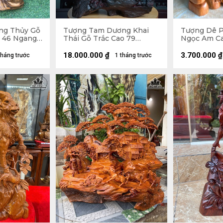
ng Thủy Gỗ
Tượng Tam Dương Khai
Tượng Dê 
 46 Ngang
Thái Gỗ Trắc Cao 79
Ngọc Am Ca
Ngang 62 Sâu 40 (cm)
Sâu 158 (cm
18.000.000
₫
3.700.000
₫
tháng trước
1 tháng trước