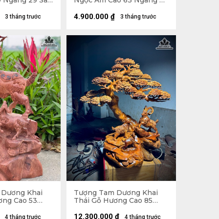
 Ngang 29 Sâu
Ngọc Am Cao 63 Ngang 40
Sâu 20 (cm)
4.900.000
₫
3 tháng trước
3 tháng trước
 Dương Khai
Tượng Tam Dương Khai
ơng Cao 53
Thái Gỗ Hương Cao 85
u 25 (cm) -
Ngang 80 Sâu 30 (cm)
12.300.000
₫
4 tháng trước
4 tháng trước