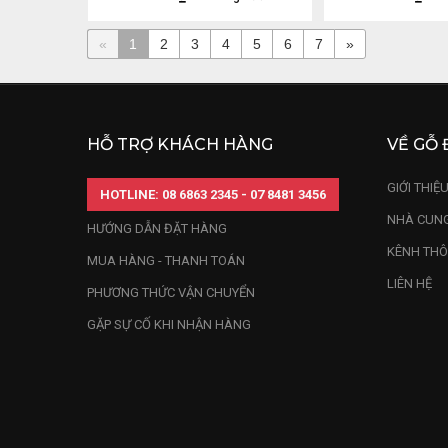
«
1
2
3
4
5
6
7
»
HỖ TRỢ KHÁCH HÀNG
VỀ GỖ 
GIỚI THIỆ
HOTLINE: 08 6863 2345 - 07 8481 3456
NHÀ CUNG
HƯỚNG DẪN ĐẶT HÀNG
KÊNH THÔ
MUA HÀNG - THANH TOÁN
LIÊN HỆ
PHƯƠNG THỨC VẬN CHUYỂN
GẶP SỰ CỐ KHI NHẬN HÀNG