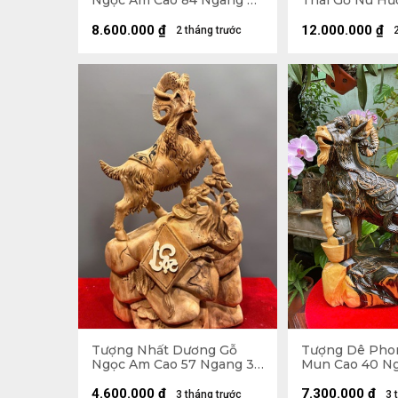
Ngọc Am Cao 84 Ngang 40
Thái Gỗ Nu Hư
Sâu 26 (cm)
Ngang 50 Sâu 
8.600.000
₫
12.000.000
₫
2 tháng trước
Tượng Nhất Dương Gỗ
Tượng Dê Pho
Ngọc Am Cao 57 Ngang 32
Mun Cao 40 Ng
Sâu 24 (cm)
12 (cm)
4.600.000
₫
7.300.000
₫
3 tháng trước
3 