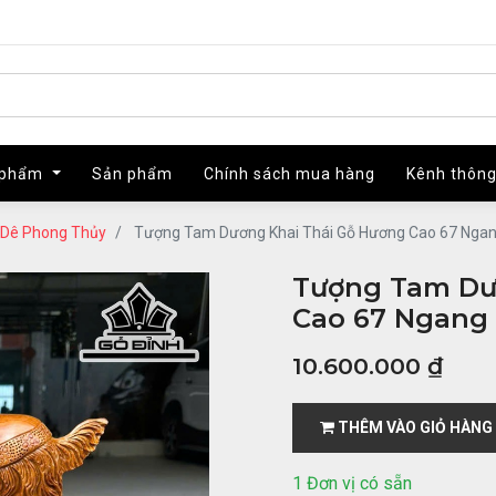
 phẩm
 phẩm
Sản phẩm
Sản phẩm
Chính sách mua hàng
Chính sách mua hàng
Kênh thông
Kênh thông
Dê Phong Thủy
Tượng Tam Dương Khai Thái Gỗ Hương Cao 67 Ngan
Tượng Tam Dư
Cao 67 Ngang 
10.600.000
₫
THÊM VÀO GIỎ HÀNG
1 Đơn vị có sẵn