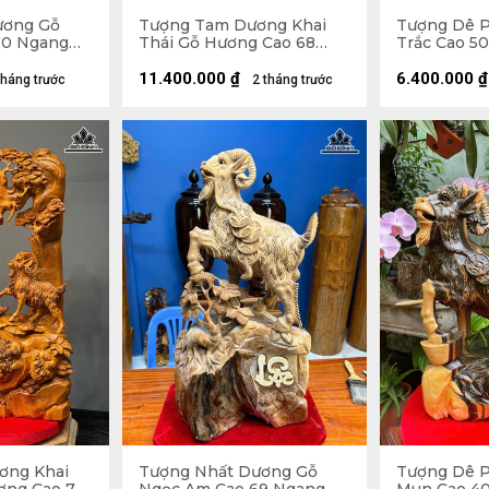
ương Gỗ
Tượng Tam Dương Khai
Tượng Dê 
70 Ngang
Thái Gỗ Hương Cao 68
Trắc Cao 5
Ngang 68 Sâu 36 (cm)
13 (cm)
11.400.000
₫
6.400.000
₫
tháng trước
2 tháng trước
ơng Khai
Tượng Nhất Dương Gỗ
Tượng Dê 