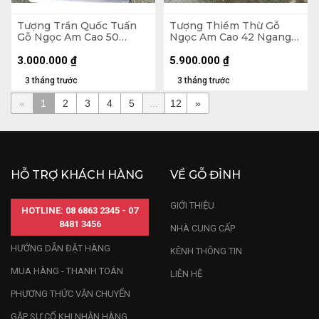
Tượng Trần Quốc Tuấn
Tượng Thiềm Thừ Gỗ
Gỗ Ngọc Am Cao 50
Ngọc Am Cao 42 Ngang
Ngang 15 Sâu 13 (cm)
54 Sâu 40 (cm)
3.000.000
₫
5.900.000
₫
3 tháng trước
3 tháng trước
«
1
2
3
4
5
...
12
»
HỖ TRỢ KHÁCH HÀNG
VỀ GỖ ĐỈNH
GIỚI THIỆU
HOTLINE: 08 6863 2345 - 07
8481 3456
NHÀ CUNG CẤP
HƯỚNG DẪN ĐẶT HÀNG
KÊNH THÔNG TIN
MUA HÀNG - THANH TOÁN
LIÊN HỆ
PHƯƠNG THỨC VẬN CHUYỂN
GẶP SỰ CỐ KHI NHẬN HÀNG