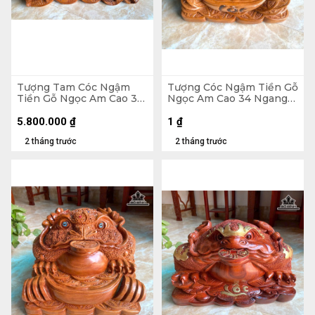
Tượng Tam Cóc Ngậm
Tượng Cóc Ngậm Tiền Gỗ
Tiền Gỗ Ngọc Am Cao 31
Ngọc Am Cao 34 Ngang
Ngang 65 Sâu 35 (cm) -
39 Sâu 38 (cm) - 18kg
24kg
5.800.000
₫
1
₫
2 tháng trước
2 tháng trước