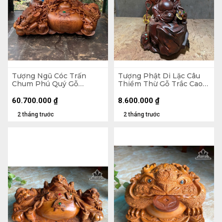
Tượng Ngũ Cóc Trấn
Tượng Phật Di Lặc Câu
Chum Phú Quý Gỗ
Thiềm Thừ Gỗ Trắc Cao
Hương Cao 68 Ngang 120
46,5 Ngang 21 Sâu 17 (cm)
Sâu 80 (cm)
60.700.000
₫
8.600.000
₫
2 tháng trước
2 tháng trước