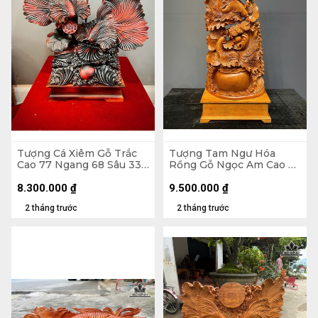
Tượng Cá Xiêm Gỗ Trắc
Tượng Tam Ngư Hóa
Cao 77 Ngang 68 Sâu 33
Rồng Gỗ Ngọc Am Cao Cả
(cm)
Kỷ 126 Ngang 48 Sâu 22
(cm) - Kỷ Cao 15 (cm)
8.300.000
₫
9.500.000
₫
2 tháng trước
2 tháng trước