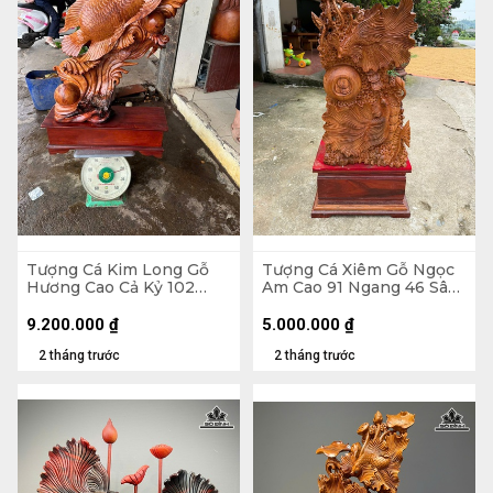
Tượng Cá Kim Long Gỗ
Tượng Cá Xiêm Gỗ Ngọc
Hương Cao Cả Kỷ 102
Am Cao 91 Ngang 46 Sâu
Ngang 70 Sâu 28 (cm) -
24 (cm)
Kỷ Cao 20
9.200.000
₫
5.000.000
₫
2 tháng trước
2 tháng trước