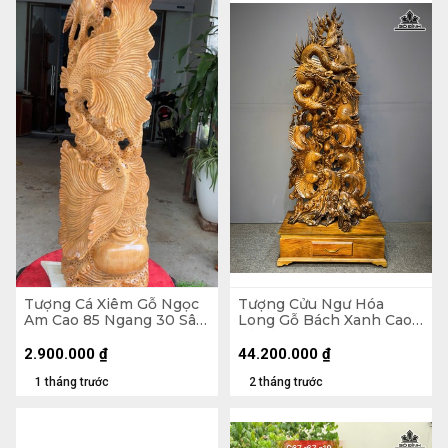
Tượng Cá Xiêm Gỗ Ngọc
Tượng Cửu Ngư Hóa
Am Cao 85 Ngang 30 Sâu
Long Gỗ Bách Xanh Cao
16 (cm)
Cả Kỷ 218 Ngang 88 Sâu
45 (cm) - Kỷ Cao 30
2.900.000
₫
44.200.000
₫
1 tháng trước
2 tháng trước