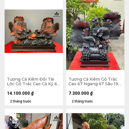
Tượng Cá Xiêm Đôi Tài
Tượng Cá Xiêm Gỗ Trắc
Lộc Gỗ Trắc Cao Cả Kỷ 66
Cao 67 Ngang 67 Sâu 19
Ngang 100 Sâu 38 (cm) -
(cm)
Kỷ Cao 10
14.100.000
₫
7.300.000
₫
2 tháng trước
2 tháng trước