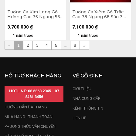
Tượng Cá Kim Long Gỗ
Tượng Cá Xiêm Gỗ Trắc
Hương Cao 35 Ngang 53
Cao 78 Ngang 68 Sâu 30
Sâu 10 (cm) - 7kg
(cm)
3.700.000
₫
7.100.000
₫
1 năm trước
1 năm trước
«
1
2
3
4
5
...
8
»
HỖ TRỢ KHÁCH HÀNG
VỀ GỖ ĐỈNH
GIỚI THIỆU
HOTLINE: 08 6863 2345 - 07
8481 3456
NHÀ CUNG CẤP
HƯỚNG DẪN ĐẶT HÀNG
KÊNH THÔNG TIN
MUA HÀNG - THANH TOÁN
LIÊN HỆ
PHƯƠNG THỨC VẬN CHUYỂN