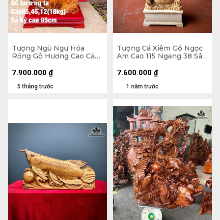
Tượng Ngũ Ngư Hóa
Tượng Cá Xiêm Gỗ Ngọc
Rồng Gỗ Hương Cao Cả
Am Cao 115 Ngang 38 Sâu
Kỷ 95 Ngang 45 Sâu 12
18 (cm)
(cm) - 18kg - Kỷ Cao 10
7.900.000
₫
7.600.000
₫
5 tháng trước
1 năm trước