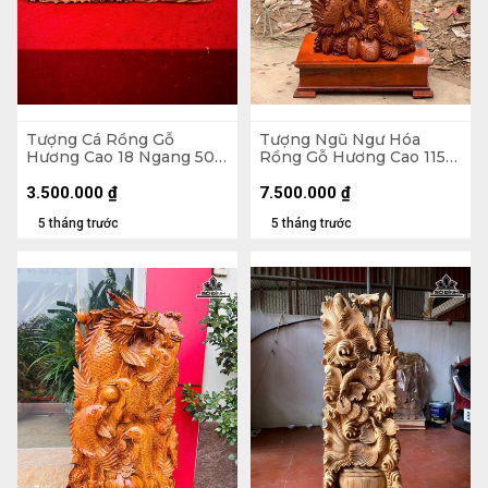
Tượng Cá Rồng Gỗ
Tượng Ngũ Ngư Hóa
Hương Cao 18 Ngang 50
Rồng Gỗ Hương Cao 115
Sâu 14 (cm)
Ngang 48 Sâu 30 (cm) -
Không Kỷ Cao 100 (cm)
3.500.000
₫
7.500.000
₫
5 tháng trước
5 tháng trước