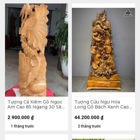
Tượng Cá Xiêm Gỗ Ngọc
Tượng Cửu Ngư Hóa
Am Cao 85 Ngang 30 Sâu
Long Gỗ Bách Xanh Cao
16 (cm)
Cả Kỷ 218 Ngang 88 Sâu
45 (cm) - Kỷ Cao 30
2.900.000
₫
44.200.000
₫
1 tháng trước
2 tháng trước