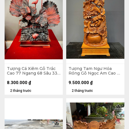
Tượng Cá Xiêm Gỗ Trắc
Tượng Tam Ngư Hóa
Cao 77 Ngang 68 Sâu 33
Rồng Gỗ Ngọc Am Cao Cả
(cm)
Kỷ 126 Ngang 48 Sâu 22
(cm) - Kỷ Cao 15 (cm)
8.300.000
₫
9.500.000
₫
2 tháng trước
2 tháng trước