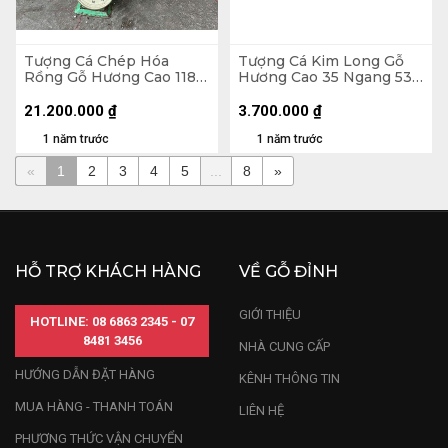
Tượng Cá Chép Hóa
Tượng Cá Kim Long Gỗ
Rồng Gỗ Hương Cao 118
Hương Cao 35 Ngang 53
Ngang 90 Sâu 52 (cm)
Sâu 10 (cm) - 7kg
21.200.000
₫
3.700.000
₫
1 năm trước
1 năm trước
«
1
2
3
4
5
...
8
»
HỖ TRỢ KHÁCH HÀNG
VỀ GỖ ĐỈNH
GIỚI THIỆU
HOTLINE: 08 6863 2345 - 07
8481 3456
NHÀ CUNG CẤP
HƯỚNG DẪN ĐẶT HÀNG
KÊNH THÔNG TIN
MUA HÀNG - THANH TOÁN
LIÊN HỆ
PHƯƠNG THỨC VẬN CHUYỂN