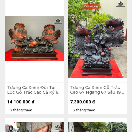
Tượng Cá Xiêm Đôi Tài
Tượng Cá Xiêm Gỗ Trắc
Lộc Gỗ Trắc Cao Cả Kỷ 66
Cao 67 Ngang 67 Sâu 19
Ngang 100 Sâu 38 (cm) -
(cm)
Kỷ Cao 10
14.100.000
₫
7.300.000
₫
2 tháng trước
2 tháng trước