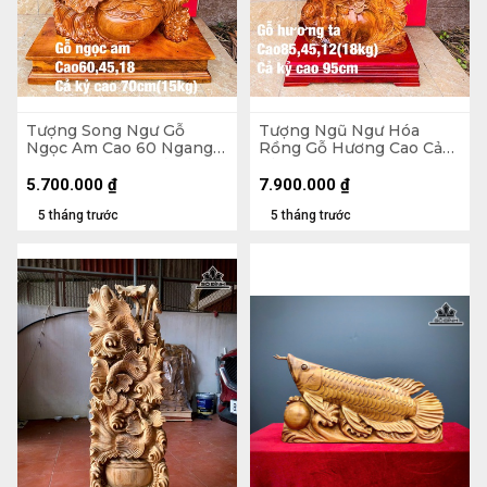
Tượng Song Ngư Gỗ
Tượng Ngũ Ngư Hóa
Ngọc Am Cao 60 Ngang
Rồng Gỗ Hương Cao Cả
45 Sâu 18 (cm) - Cả Kỷ Cao
Kỷ 95 Ngang 45 Sâu 12
70 - 15kg
(cm) - 18kg - Kỷ Cao 10
5.700.000
₫
7.900.000
₫
5 tháng trước
5 tháng trước