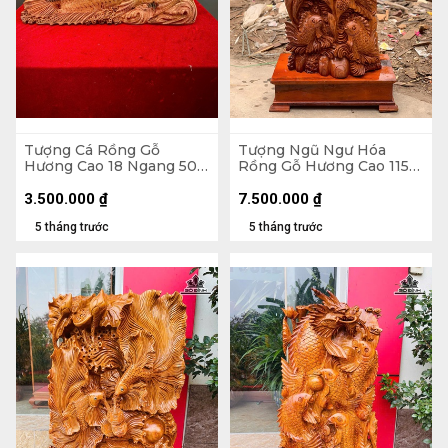
Tượng Cá Rồng Gỗ
Tượng Ngũ Ngư Hóa
Hương Cao 18 Ngang 50
Rồng Gỗ Hương Cao 115
Sâu 14 (cm)
Ngang 48 Sâu 30 (cm) -
Không Kỷ Cao 100 (cm)
3.500.000
₫
7.500.000
₫
5 tháng trước
5 tháng trước