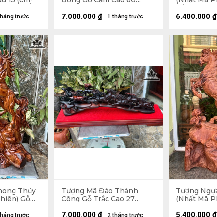
u 15 (cm)
Ương Gỗ Cẩm Cao 60
(Nhất Mã P
Ngang 56 Sâu 20 (cm)
Cẩm Cao 73
20 (cm)
7.000.000
₫
6.400.000
₫
tháng trước
1 tháng trước
hong Thủy
Tượng Mã Đáo Thành
Tượng Ngự
hiên) Gỗ
Công Gỗ Trắc Cao 27
(Nhất Mã P
ang 36 Sâu
Ngang 63 Sâu 15 (cm)
Hương Cao 
Sâu 15 (cm)
7.000.000
₫
5.400.000
₫
tháng trước
2 tháng trước