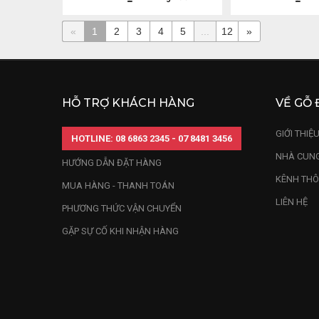
«
1
2
3
4
5
...
12
»
HỖ TRỢ KHÁCH HÀNG
VỀ GỖ 
GIỚI THIỆ
HOTLINE: 08 6863 2345 - 07 8481 3456
NHÀ CUNG
HƯỚNG DẪN ĐẶT HÀNG
KÊNH THÔ
MUA HÀNG - THANH TOÁN
LIÊN HỆ
PHƯƠNG THỨC VẬN CHUYỂN
GẶP SỰ CỐ KHI NHẬN HÀNG