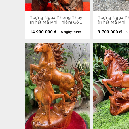
Tượng Ngựa Phong Thủy
Tượng Ngựa P
(Nhất Mã Phi Thiên) Gỗ
(Nhất Mã Phi T
Trắc Cao 68 Ngang 42 Sâu
Bách Xanh Cao
28 (cm)
28 Sâu 12 (cm)
14.900.000
₫
3.700.000
₫
5 ngày trước
9