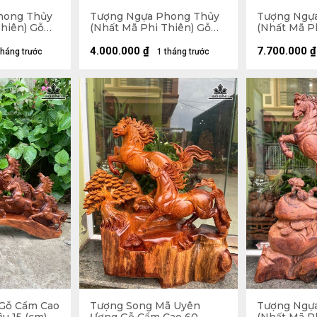
hong Thủy
Tượng Ngựa Phong Thủy
Tượng Ngự
hiên) Gỗ
(Nhất Mã Phi Thiên) Gỗ
(Nhất Mã P
Ngang 42
Hương Cao 63 Ngang 39
Hương Cao 
Sâu 17 (cm)
Sâu 24 (cm)
4.000.000
₫
7.700.000
₫
tháng trước
1 tháng trước
 Gỗ Cẩm Cao
Tượng Song Mã Uyên
Tượng Ngự