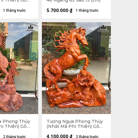
hi Thiên) Gỗ
46 Ngang 65 Sâu 13 (cm)
 Ngang 48 Sâu
5.700.000
₫
1 tháng trước
1 tháng trước
a Phong Thủy
Tượng Ngựa Phong Thủy
hi Thiên) Gỗ
(Nhất Mã Phi Thiên) Gỗ
62 Ngang 38
Hương Cao 45 Ngang 36
Sâu 15 (cm)
4.100.000
₫
2 tháng trước
2 tháng trước