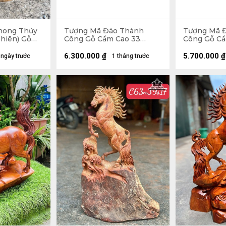
hong Thủy
Tượng Mã Đáo Thành
Tượng Mã 
hiên) Gỗ
Công Gỗ Cẩm Cao 33
Công Gỗ Cẩ
 50 Ngang
Ngang 80 Sâu 17 (cm)
Ngang 80 S
6.300.000
₫
5.700.000
₫
 ngày trước
1 tháng trước