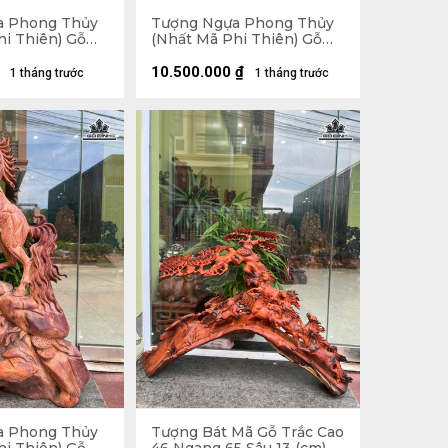
a Phong Thủy
Tượng Ngựa Phong Thủy
hi Thiên) Gỗ
(Nhất Mã Phi Thiên) Gỗ
76 Ngang 56
Trắc Cao 54 Ngang 36 Sâu
 - 20kg
20 (cm)
10.500.000
₫
1 tháng trước
1 tháng trước
a Phong Thủy
Tượng Bát Mã Gỗ Trắc Cao