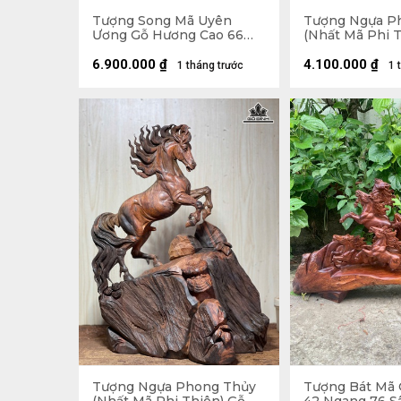
Tượng Song Mã Uyên
Tượng Ngựa P
Ương Gỗ Hương Cao 66
(Nhất Mã Phi T
Ngang 42 Sâu 31 (cm)
Hương Cao 50 
Sâu 25 (cm)
6.900.000
₫
4.100.000
₫
1 tháng trước
1 
Tượng Ngựa Phong Thủy
Tượng Bát Mã