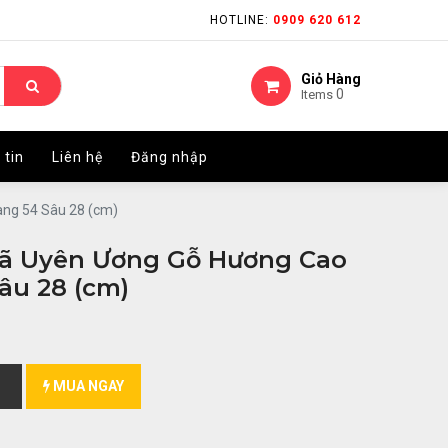
HOTLINE:
HOTLINE:
0909 620 612
0909 620 612
Giỏ Hàng
Giỏ Hàng
0
0
Items
Items
 tin
 tin
Liên hệ
Liên hệ
Đăng nhập
Đăng nhập
ng 54 Sâu 28 (cm)
ã Uyên Ương Gỗ Hương Cao
âu 28 (cm)
MUA NGAY