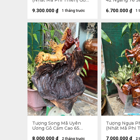
(Nhất Mã Phi Thiên) Gỗ
42 Ngang 76 Sâ
Trắc Cao 48 Ngang 35 Sâu
17 (cm)
9.300.000
₫
6.700.000
₫
1 tháng trước
1 
Tượng Song Mã Uyên
Tượng Ngựa P
Ương Gỗ Cẩm Cao 65
(Nhất Mã Phi T
Ngang 50 Sâu 52 (cm)
Sưa Cao 61 Ng
30 (cm)
8.000.000
₫
7.000.000
₫
2 tháng trước
2 