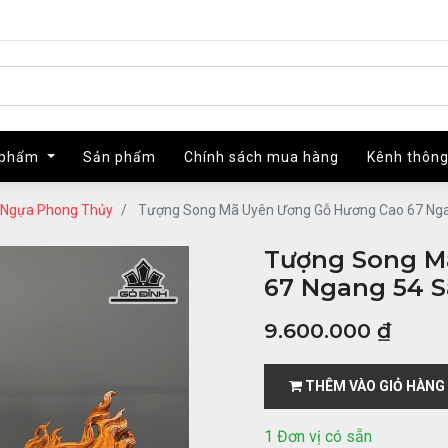
 phẩm
 phẩm
Sản phẩm
Sản phẩm
Chính sách mua hàng
Chính sách mua hàng
Kênh thông
Kênh thông
 Ngựa Phong Thủy
Tượng Song Mã Uyên Ương Gỗ Hương Cao 67 Nga
Tượng Song M
67 Ngang 54 S
9.600.000
₫
THÊM VÀO GIỎ HÀNG
1 Đơn vị có sẵn