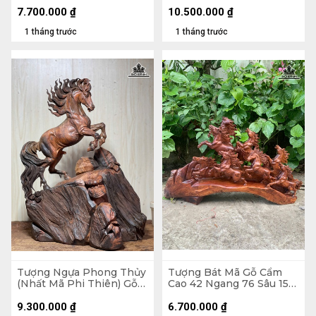
Sâu 24 (cm) - 20kg
Sâu 20 (cm)
7.700.000
₫
10.500.000
₫
1 tháng trước
1 tháng trước
Tượng Ngựa Phong Thủy
Tượng Bát Mã Gỗ Cẩm
(Nhất Mã Phi Thiên) Gỗ
Cao 42 Ngang 76 Sâu 15
Trắc Cao 48 Ngang 35
(cm)
Sâu 17 (cm)
9.300.000
₫
6.700.000
₫