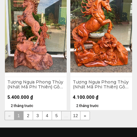
Tượng Ngựa Phong Thủy
Tượng Ngựa Phong Thủy
(Nhất Mã Phi Thiên) Gỗ
(Nhất Mã Phi Thiên) Gỗ
Hương Cao 62 Ngang 38
Hương Cao 45 Ngang 36
Sâu 15 (cm)
Sâu 15 (cm)
5.400.000
₫
4.100.000
₫
2 tháng trước
2 tháng trước
«
1
2
3
4
5
...
12
»