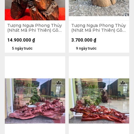
Tượng Ngựa Phong Thủy
Tượng Ngựa Phong Thủy
(Nhất Mã Phi Thiên) Gỗ
(Nhất Mã Phi Thiên) Gỗ
Trắc Cao 68 Ngang 42
Bách Xanh Cao 50 Ngang
Sâu 28 (cm)
28 Sâu 12 (cm)
14.900.000
₫
3.700.000
₫
5 ngày trước
9 ngày trước