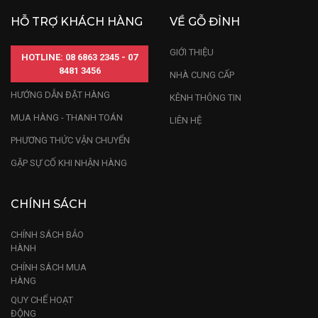
HỖ TRỢ KHÁCH HÀNG
VỀ GỖ ĐỈNH
GIỚI THIỆU
HOTLINE: 08 6863 2345 - 07
8481 3456
NHÀ CUNG CẤP
HƯỚNG DẪN ĐẶT HÀNG
KÊNH THÔNG TIN
MUA HÀNG - THANH TOÁN
LIÊN HỆ
PHƯƠNG THỨC VẬN CHUYỂN
GẶP SỰ CỐ KHI NHẬN HÀNG
CHÍNH SÁCH
CHÍNH SÁCH BẢO
HÀNH
CHÍNH SÁCH MUA
HÀNG
QUY CHẾ HOẠT
ĐỘNG