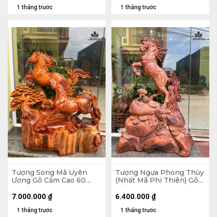
1 tháng trước
1 tháng trước
Tượng Song Mã Uyên
Tượng Ngựa Phong Thủy
Ương Gỗ Cẩm Cao 60
(Nhất Mã Phi Thiên) Gỗ
Ngang 56 Sâu 20 (cm)
Cẩm Cao 73 Ngang 48
Sâu 20 (cm)
7.000.000
₫
6.400.000
₫
1 tháng trước
1 tháng trước