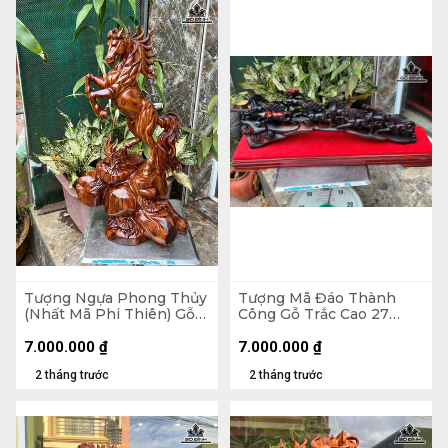
Tượng Ngựa Phong Thủy
Tượng Mã Đáo Thành
(Nhất Mã Phi Thiên) Gỗ
Công Gỗ Trắc Cao 27
Sưa Cao 61 Ngang 36 Sâu
Ngang 63 Sâu 15 (cm)
30 (cm)
7.000.000
₫
7.000.000
₫
2 tháng trước
2 tháng trước