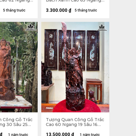
Cao 62 Ngang
Bách Xanh Cao 65 Ngang
cm)
35 Sâu 16 (cm)
3.300.000
₫
5 tháng trước
5 tháng trước
 Công Gỗ Trắc
Tượng Quan Công Gỗ Trắc
ng 30 Sâu 25
Cao 60 Ngang 19 Sâu 16
ao 122 (cm)
(cm) - Tổng Cao 87 (cm)
₫
13.500.000
₫
1 năm trước
1 năm trước