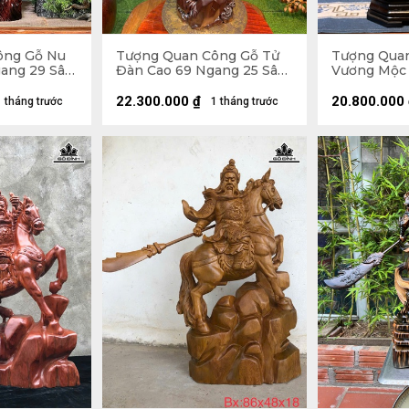
ông Gỗ Nu
Tượng Quan Công Gỗ Tử
Tượng Qua
gang 29 Sâu
Đàn Cao 69 Ngang 25 Sâu
Vương Mộc 
23 (cm)
Ngang 12 Sâ
22.300.000
₫
20.800.000
1 tháng trước
1 tháng trước