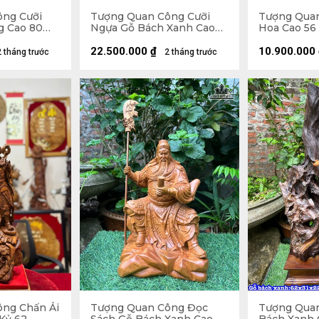
ông Cưỡi
Tượng Quan Công Cưỡi
Tượng Qua
g Cao 80
Ngựa Gỗ Bách Xanh Cao
Hoa Cao 56
32 (cm)
86 Ngang 48 Sâu 18 (cm)
14 (cm)
22.500.000
₫
10.900.000
2 tháng trước
2 tháng trước
ng Chấn Ải
Tượng Quan Công Đọc
Tượng Qua