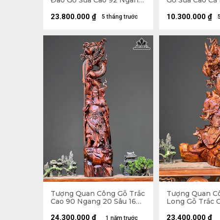
Đao Gỗ Sưa Cao 92 Ngang
Gỗ Sưa Cao Cả 
30 Sâu 27 (cm)
Ngang 20 Sâu 1
10
23.800.000
₫
10.300.000
₫
5 tháng trước
Tượng Quan Công Gỗ Trắc
Tượng Quan C
Cao 90 Ngang 20 Sâu 16
Long Gỗ Trắc 
(cm)
Ngang 38 Sâu 
24.300.000
₫
23.400.000
₫
1 năm trước