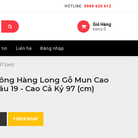
HOTLINE:
HOTLINE:
0909 620 612
0909 620 612
Giỏ Hàng
Giỏ Hàng
0
0
Items
Items
 tin
 tin
Liên hệ
Liên hệ
Đăng nhập
Đăng nhập
97 (cm)
ông Hàng Long Gỗ Mun Cao
u 19 - Cao Cả Kỷ 97 (cm)
MUA NGAY