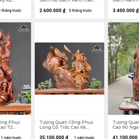
Kỷ 62
Sách Gỗ Bách Xanh Cao
Bách Xanh 
8 (cm) - Kỷ
30 Ngang 19 Sâu 15 (cm)
31 Sâu 22 (
2.600.000
₫
3.400.000
₫
5 tháng trước
5 tháng trước
ông Phục
Tượng Quan Công Phục
Tượng Quan
Cao 72
Long Gỗ Trắc Cao 66
Cao 90 Nga
29 (cm)
Ngang 71 Sâu 35 (cm)
(cm) - Cả Đ
35.100.000
₫
41.100.000
1 năm trước
1 năm trước