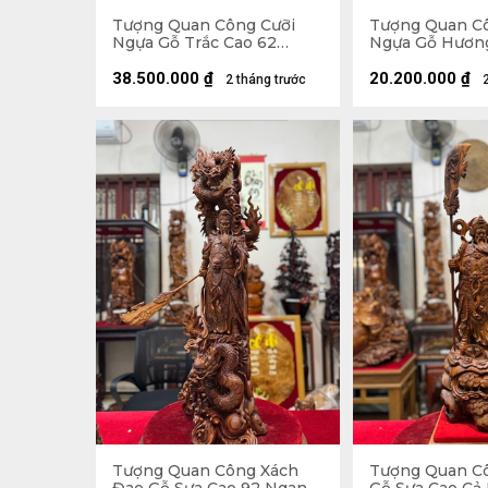
Tượng Quan Công Cưỡi
Tượng Quan C
Ngựa Gỗ Trắc Cao 62
Ngựa Gỗ Hươn
Ngang 35 Sâu 22 (cm)
Ngang 48 Sâu 
38.500.000
₫
20.200.000
₫
2 tháng trước
Tượng Quan Công Xách
Tượng Quan Cô