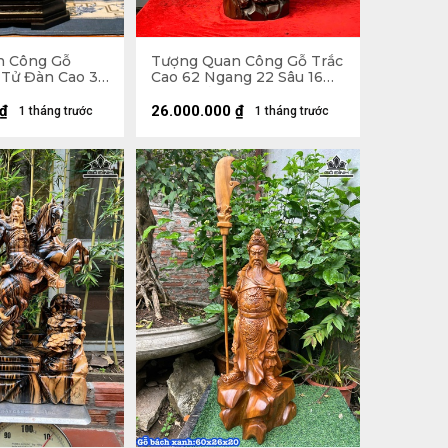
n Công Gỗ
Tượng Quan Công Gỗ Trắc
Tử Đàn Cao 36
Cao 62 Ngang 22 Sâu 16
u 12 (cm)
(cm) - Cả Đao 79
₫
26.000.000
₫
1 tháng trước
1 tháng trước