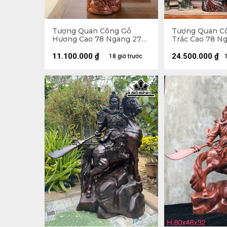
Tượng Quan Công Gỗ
Tượng Quan C
Hương Cao 78 Ngang 27
Trắc Cao 78 N
Sâu 24 (cm)
18 (cm)
11.100.000
₫
24.500.000
₫
18 giờ trước