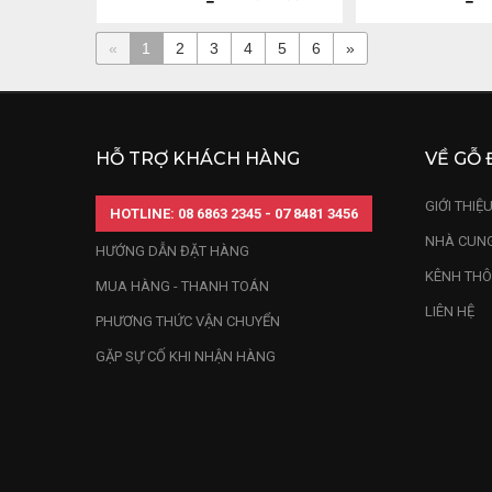
«
1
2
3
4
5
6
»
HỖ TRỢ KHÁCH HÀNG
VỀ GỖ 
GIỚI THIỆ
HOTLINE: 08 6863 2345 - 07 8481 3456
NHÀ CUNG
HƯỚNG DẪN ĐẶT HÀNG
KÊNH THÔ
MUA HÀNG - THANH TOÁN
LIÊN HỆ
PHƯƠNG THỨC VẬN CHUYỂN
GẶP SỰ CỐ KHI NHẬN HÀNG